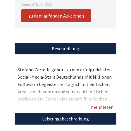
Angebot Nr.:
345528
zu den laufenden Auktionen
Beschreibung
Stefano Zarrella gehört zu den erfolgreichsten
Social-Media-Stars Deutschlands: Mit Millionen
Followern begeistert er täglich mit einfachen,
kreativen Rezepten und seiner authentischen,
positiven Art. Seine Leidenschaft fürs Kochen
wurde ihm praktisch in die Wiege gelegt.
mehr lesen
Aufgewachsen in einer italienischen Familie mit
Leistungsbeschreibung
eigenem Restaurant, verbindet er heute
traditionelle Einflüsse mit modernen,