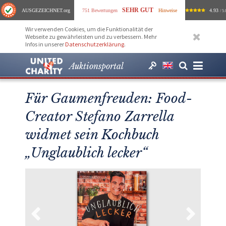
SEHR GUT
AUSGEZEICHNET
.org
751 Bewertungen
Hinweise
4.93
/ 5.
Wir verwenden Cookies, um die Funktionalität der
Webseite zu gewährleisten und zu verbessern. Mehr
Infos in unserer
Datenschutzerklärung
.
Auktionsportal
Für Gaumenfreuden: Food-
Creator Stefano Zarrella
widmet sein Kochbuch
„Unglaublich lecker“