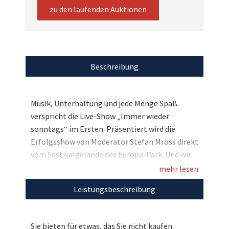
zu den laufenden Auktionen
Beschreibung
Musik, Unterhaltung und jede Menge Spaß
verspricht die Live-Show „Immer wieder
sonntags“ im Ersten. Präsentiert wird die
Erfolgsshow von Moderator Stefan Mross direkt
vom Festivalgelände des Europa-Park. Und wir
dürfen ein einmaliges VIP-Paket für die
mehr lesen
Fernsehsendung versteigern: Als exklusive
Leistungsbeschreibung
Gäste der Sendung am 10. Juni verbringen Sie
und drei Begleitpersonen einen kompletten
Sonntagvormittag mit den Stars der
Sie bieten für etwas, das Sie nicht kaufen