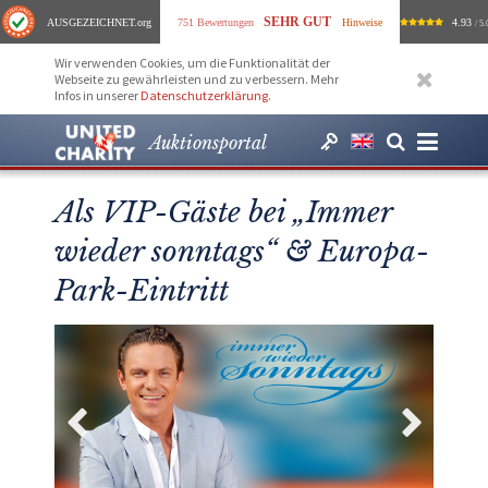
SEHR GUT
AUSGEZEICHNET
.org
751 Bewertungen
Hinweise
4.93
/ 5.
Wir verwenden Cookies, um die Funktionalität der
Webseite zu gewährleisten und zu verbessern. Mehr
Infos in unserer
Datenschutzerklärung
.
Auktionsportal
Als VIP-Gäste bei „Immer
wieder sonntags“ & Europa-
Park-Eintritt