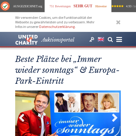
SEHR GUT
AUSGEZEICHNET
.org
751 Bewertungen
Hinweise
4.93
/ 5.
Wir verwenden Cookies, um die Funktionalität der
Webseite zu gewährleisten und zu verbessern. Mehr
Infos in unserer
Datenschutzerklärung
.
Auktionsportal
Beste Plätze bei „Immer
wieder sonntags“ & Europa-
Park-Eintritt