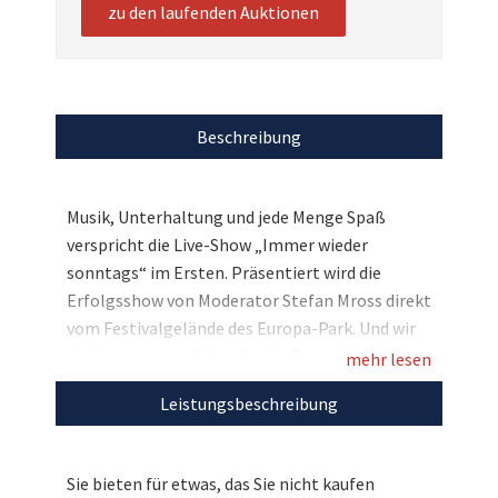
zu den laufenden Auktionen
Beschreibung
Musik, Unterhaltung und jede Menge Spaß
verspricht die Live-Show „Immer wieder
sonntags“ im Ersten. Präsentiert wird die
Erfolgsshow von Moderator Stefan Mross direkt
vom Festivalgelände des Europa-Park. Und wir
dürfen ein super Paket für die Fernsehsendung
mehr lesen
versteigern: Als exklusive Gäste der Sendung am
Leistungsbeschreibung
09. September verbringen Sie und drei
Begleitpersonen einen kompletten
Sonntagvormittag mit den Stars der
Sie bieten für etwas, das Sie nicht kaufen
Volksmusik, u.a. mit Patrick Lindner, Anita &