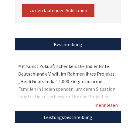
zu den laufenden Auktionen
Beschreibung
Mit Kunst Zukunft schenken: Die IndienHilfe
Deutschland e.V. will im Rahmen ihres Projekts
„Heidi Goats India“ 1.000 Ziegen an arme
Familien in Indien spenden, um deren Situation
langfristig zu verbessern. Um das Projekt zu
unterstützen haben viele Prominente und
mehr lesen
Künstler einmalige „Kunst-Ziegen“ gestaltet,
Leistungsbeschreibung
die nun hier bei uns versteigert werden.
Comedian Paul Panzer hat seiner Ziege einen
Spiderman-Anzug verpasst und sie „Spider-