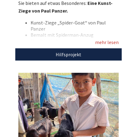
Sie bieten auf etwas Besonderes:
Eine Kunst-
Goat“ genannt. Ob sie Superkräfte hat? Wer
Ziege von Paul Panzer.
weiß! Bieten Sie mit und sichern Sie sich diese
einmalige Ziege für den guten Zweck!
Kunst-Ziege „Spider-Goat“ von Paul
Panzer
Entdecken Sie bei uns auch
Bemalt mit Spiderman-Anzug
Handsigniert
weitere
einzigartige Auktionen
für den guten
mehr lesen
Material: Kunstharz
Zweck!
Maße Ziege: ca. 50 x 54 x 19 cm
Hilfsprojekt
Gewicht Ziege: ca. 2,6 kg
Hinweis: Es wird empfohlen das
Kunstwerk in Innenräumen aufzustellen,
da die Farben bedingt
witterungsbeständig sind.
Mit dem Erlös dieser Auktion unterstützen wir
das
Projekt „Heidi Goats India“ der
IndienHilfe Deutschland.