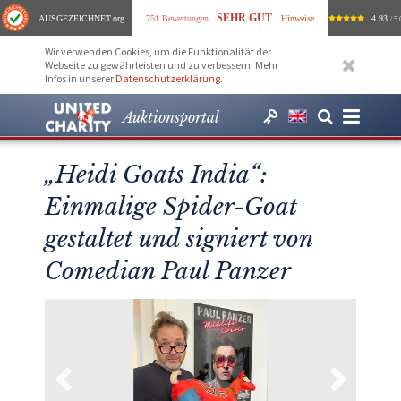
SEHR GUT
AUSGEZEICHNET
.org
751 Bewertungen
Hinweise
4.93
/ 5.
Wir verwenden Cookies, um die Funktionalität der
Webseite zu gewährleisten und zu verbessern. Mehr
Infos in unserer
Datenschutzerklärung
.
Auktionsportal
„Heidi Goats India“:
Einmalige Spider-Goat
gestaltet und signiert von
Comedian Paul Panzer