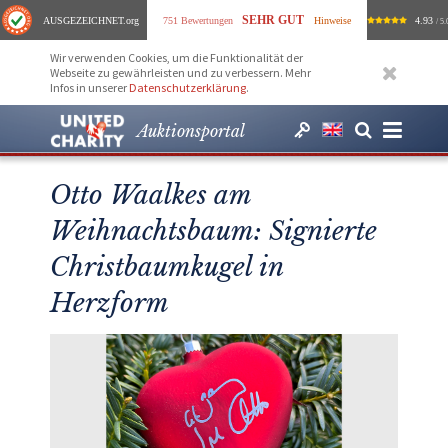
SEHR GUT
AUSGEZEICHNET
.org
751 Bewertungen
Hinweise
4.93
/ 5.
Wir verwenden Cookies, um die Funktionalität der
Webseite zu gewährleisten und zu verbessern. Mehr
Infos in unserer
Datenschutzerklärung
.
Auktionsportal
Otto Waalkes am
Weihnachtsbaum: Signierte
Christbaumkugel in
Herzform