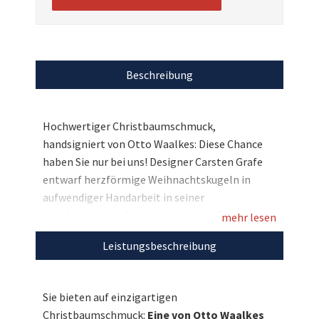
Beschreibung
Hochwertiger Christbaumschmuck,
handsigniert von Otto Waalkes: Diese Chance
haben Sie nur bei uns! Designer Carsten Grafe
entwarf herzförmige Weihnachtskugeln in
aufwendiger Handarbeit in seiner
oberfränkischen Manufaktur und ließ sie von
mehr lesen
Otto Waalkes unterschreiben. Eines dieser
Leistungsbeschreibung
kleinen Kunstwerke mit Ottos legendärem
„Ottifanten“ können Sie hier zugunsten von
ARCHEMD ersteigern und damit Ihren
Sie bieten auf einzigartigen
Tannenbaum absolut einzigartig machen.
Christbaumschmuck:
Eine von Otto Waalkes