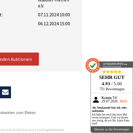
e.V.
t:
07.11.2024 10:00
06.12.2024 15:00
enden Auktionen
AUSGEZEICHNET
.org
Kundenbewertungen
SEHR GUT
4.93
/ 5.00
751 Bewertungen
Kristin 71!
29.07.2026
Mehr
Als Neukunde bin ich sehr
zufrieden
ntworten zum Bieten
Ich habe bei euch das erste Mal
etwas ersteigert. Und wir freuen
uns riesig, da wir Ski Alpin Fans
n
sind.
en sich Auktionen kurz vor Angebotsende
Hinweis zu den Bewertungen