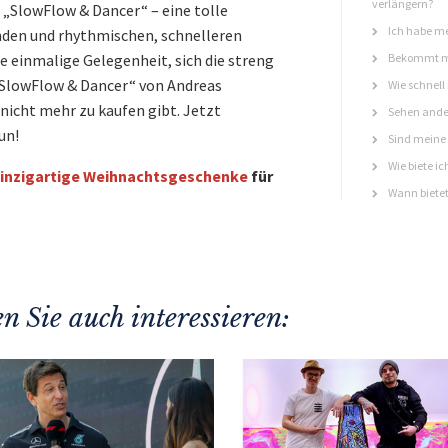
verlängern?
 „SlowFlow & Dancer“ – eine tolle
Ich habe me
den und rhythmischen, schnelleren
ie einmalige Gelegenheit, sich die streng
Bekommt ma
 „SlowFlow & Dancer“ von Andreas
Wie schnell
l nicht mehr zu kaufen gibt. Jetzt
Sehen ande
un!
Sind meine 
Wie biete ic
inzigartige Weihnachtsgeschenke
für
Wann bietet
n Sie auch interessieren: