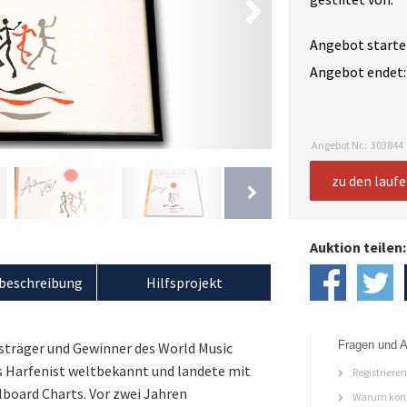
Angebot starte
Angebot endet:
Angebot Nr.:
303844
zu den lauf
Auktion teilen:
beschreibung
Hilfsprojekt
Fragen und A
sträger und Gewinner des World Music
ls Harfenist weltbekannt und landete mit
Registriere
llboard Charts. Vor zwei Jahren
Warum könn