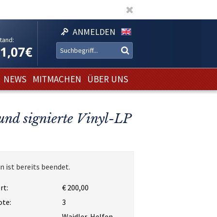
ANMELDEN
tand:
11,07€
NEWS
MITMACHEN
ÜBER UNS
und signierte Vinyl-LP
n ist bereits beendet.
rt:
€ 200,00
ote:
3
Waidler-Helfen