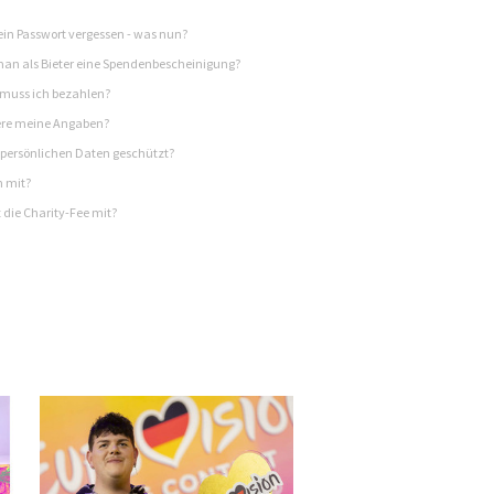
in Passwort vergessen - was nun?
n als Bieter eine Spendenbescheinigung?
 muss ich bezahlen?
re meine Angaben?
persönlichen Daten geschützt?
h mit?
 die Charity-Fee mit?