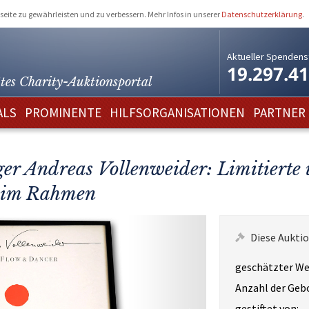
eite zu gewährleisten und zu verbessern. Mehr Infos in unserer
Datenschutzerklärung
.
Aktueller Spendens
19.297.4
tes Charity-
Auktionsportal
ALS
PROMINENTE
HILFSORGANISATIONEN
PARTNER
r Andreas Vollenweider: Limitierte 
 im Rahmen
Diese Auktio
geschätzter We
Anzahl der Geb
gestiftet von: