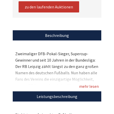
zu den laufenden Auktionen
Beschreibung
Zweimaliger DFB-Pokal-Sieger, Supercup-
Gewinner und seit 10 Jahren in der Bundesliga:
Der RB Leipzig zählt längst zu den ganz großen
Namen des deutschen Fußballs. Nun haben alle
Fans des Vereins die einzigartige Möglichkeit,
ein von RB Leipzig-Star Lukas Klostermann
mehr lesen
beim Bundesligaspiel gegen Union Berlin
Leistungsbeschreibung
getragenes und signiertes Trikot zu ersteigern.
Lassen Sie sich diese einmalige Gelegenheit
nicht entgehen und unterstützen Sie