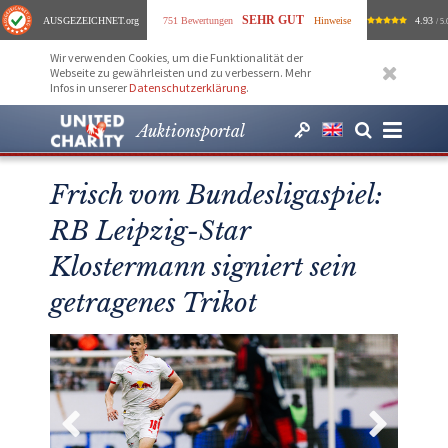
SEHR GUT
AUSGEZEICHNET
.org
751 Bewertungen
Hinweise
4.93
/ 5.
Wir verwenden Cookies, um die Funktionalität der
Webseite zu gewährleisten und zu verbessern. Mehr
Infos in unserer
Datenschutzerklärung
.
Auktionsportal
Frisch vom Bundesligaspiel:
RB Leipzig-Star
Klostermann signiert sein
getragenes Trikot