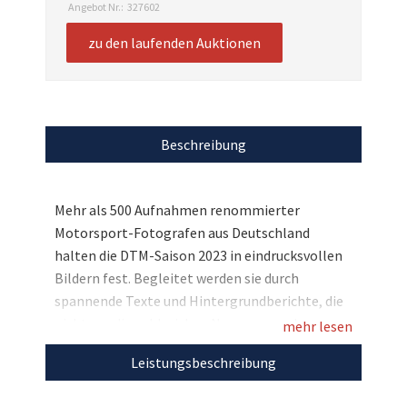
Angebot Nr.:
327602
zu den laufenden Auktionen
Beschreibung
Mehr als 500 Aufnahmen renommierter
Motorsport-Fotografen aus Deutschland
halten die DTM-Saison 2023 in eindrucksvollen
Bildern fest. Begleitet werden sie durch
spannende Texte und Hintergrundberichte, die
nicht nur die zahlreichen Neuerungen der
mehr lesen
Traditionsserie beleuchten, sondern auch die
Leistungsbeschreibung
sportlichen Highlights hervorheben – allen
voran den ersten DTM-Titel des Porsche-