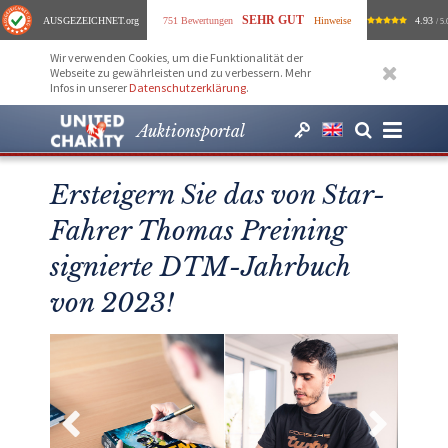
SEHR GUT
AUSGEZEICHNET
.org
751 Bewertungen
Hinweise
4.93
/ 5.
Wir verwenden Cookies, um die Funktionalität der
Webseite zu gewährleisten und zu verbessern. Mehr
Infos in unserer
Datenschutzerklärung
.
Auktionsportal
Ersteigern Sie das von Star-
Fahrer Thomas Preining
signierte DTM-Jahrbuch
von 2023!