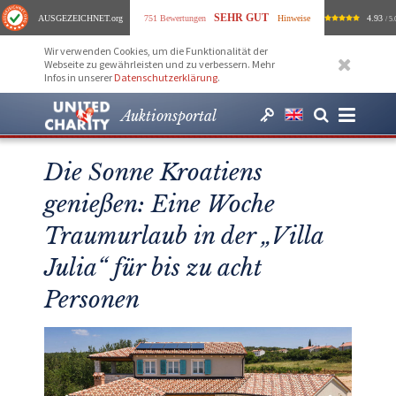
SEHR GUT
AUSGEZEICHNET
.org
751 Bewertungen
Hinweise
4.93
/ 5.
Wir verwenden Cookies, um die Funktionalität der
Webseite zu gewährleisten und zu verbessern. Mehr
Infos in unserer
Datenschutzerklärung
.
Auktionsportal
Die Sonne Kroatiens
genießen: Eine Woche
Traumurlaub in der „Villa
Julia“ für bis zu acht
Personen