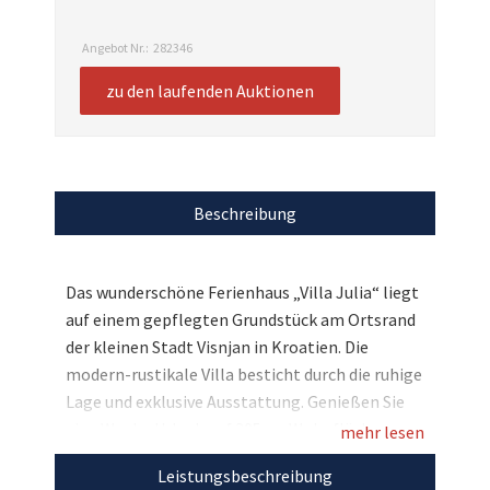
Angebot Nr.:
282346
zu den laufenden Auktionen
Beschreibung
Das wunderschöne Ferienhaus „Villa Julia“ liegt
auf einem gepflegten Grundstück am Ortsrand
der kleinen Stadt Visnjan in Kroatien. Die
modern-rustikale Villa besticht durch die ruhige
Lage und exklusive Ausstattung. Genießen Sie
eine Woche Urlaub auf 205qm Wohnfläche
mehr lesen
inklusive Terrasse, Pool und Grillplatz. In den
Leistungsbeschreibung
vier Doppelzimmern, jeweils mit Bad ensuite,