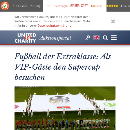
SEHR GUT
AUSGEZEICHNET
.org
751 Bewertungen
Hinweise
4.93
/ 5.
Wir verwenden Cookies, um die Funktionalität der
Webseite zu gewährleisten und zu verbessern. Mehr
Infos in unserer
Datenschutzerklärung
.
Auktionsportal
Fußball der Extraklasse: Als
VIP-Gäste den Supercup
besuchen