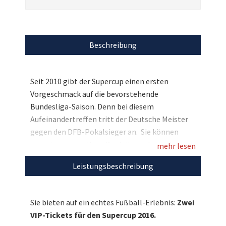
Beschreibung
Seit 2010 gibt der Supercup einen ersten
Vorgeschmack auf die bevorstehende
Bundesliga-Saison. Denn bei diesem
Aufeinandertreffen tritt der Deutsche Meister
gegen den DFB-Pokalsieger an. Sie können
gemeinsam mit Ihrer Begleitung das erste
mehr lesen
Fußball-Highlight der neuen Spielzeit 2016/17
Leistungsbeschreibung
live miterleben. Im Rahmen unseres großen
Charity-Weihnachtsspecials, das wir
gemeinsam mit Sky durchführen, versteigern
Sie bieten auf ein echtes Fußball-Erlebnis:
Zwei
wir zwei VIP-Tickets für den Supercup 2016.
VIP-Tickets für den Supercup 2016.
Damit Sie Ihr sportliches Erlebnis voll und ganz