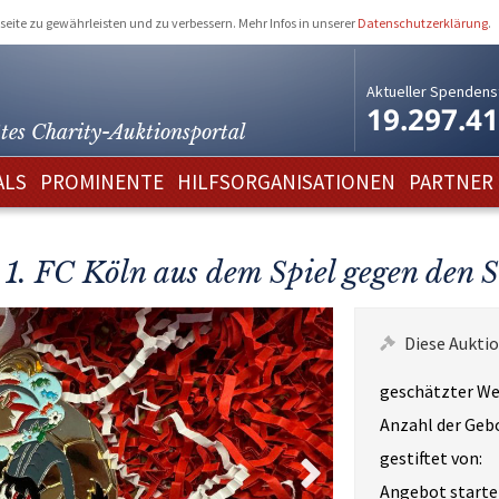
eite zu gewährleisten und zu verbessern. Mehr Infos in unserer
Datenschutzerklärung
.
Aktueller Spendens
19.297.4
tes Charity-
Auktionsportal
ALS
PROMINENTE
HILFSORGANISATIONEN
PARTNER
s 1. FC Köln aus dem Spiel gegen den
Diese Auktio
geschätzter We
Anzahl der Geb
gestiftet von:
Angebot starte