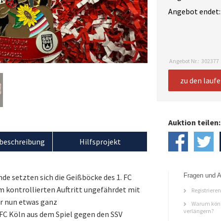
Angebot endet:
Angebot Nr.:
302377
zu den lauf
Auktion teilen:
beschreibung
Hilfsprojekt
Fragen und A
nde setzten sich die Geißböcke des 1. FC
 kontrollierten Auftritt ungefährdet mit
Registriere
wir nun etwas ganz
Warum könn
verlängern?
 FC Köln aus dem Spiel gegen den SSV