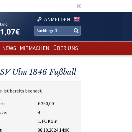
ANMELDEN
tand:
11,07€
NEWS
MITMACHEN
ÜBER UNS
 SSV Ulm 1846 Fußball
n ist bereits beendet.
rt:
€ 250,00
ote:
4
1. FC Köln
t:
08.10.2024 14:00