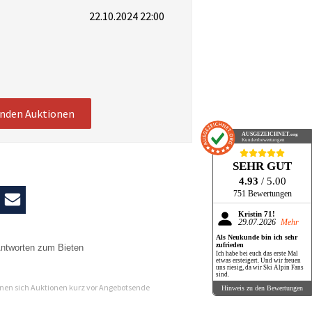
22.10.2024 22:00
enden Auktionen
AUSGEZEICHNET
.org
Kundenbewertungen
SEHR GUT
4.93
/ 5.00
751 Bewertungen
Kristin 71!
29.07.2026
Mehr
Als Neukunde bin ich sehr
zufrieden
ntworten zum Bieten
Ich habe bei euch das erste Mal
etwas ersteigert. Und wir freuen
n
uns riesig, da wir Ski Alpin Fans
sind.
en sich Auktionen kurz vor Angebotsende
Hinweis zu den Bewertungen