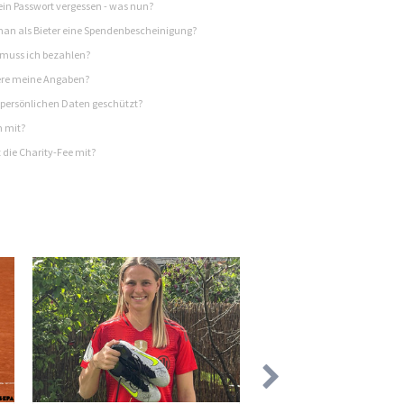
in Passwort vergessen - was nun?
n als Bieter eine Spendenbescheinigung?
 muss ich bezahlen?
re meine Angaben?
persönlichen Daten geschützt?
h mit?
 die Charity-Fee mit?