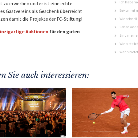
Ich habe me
t zu erwerben und er ist eine echte
 des Gastvereins als Geschenk überreicht
Bekommt ma
tzen damit die Projekte der FC-Stiftung!
Wie schnell
Sehen ande
inzigartige Auktionen
für den guten
Sind meine 
Wie biete ic
Wann bietet
n Sie auch interessieren: