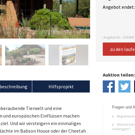
Angebot endet:
Angebot Nr.:
241808
zu den lauf
Auktion teilen:
beschreibung
Hilfsprojekt
Fragen und A
mberaubende Tierwelt und eine
en und europäischen Einflüssen machen
Registriere
iel. Und wir versteigern ein einmaliges
Warum könn
verlängern?
i Nächte im Babson House oder der Cheetah