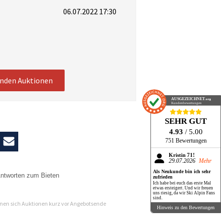
06.07.2022 17:30
enden Auktionen
AUSGEZEICHNET
.org
Kundenbewertungen
SEHR GUT
4.93
/ 5.00
751 Bewertungen
Kristin 71!
29.07.2026
Mehr
Als Neukunde bin ich sehr
ntworten zum Bieten
zufrieden
Ich habe bei euch das erste Mal
etwas ersteigert. Und wir freuen
n
uns riesig, da wir Ski Alpin Fans
sind.
en sich Auktionen kurz vor Angebotsende
Hinweis zu den Bewertungen