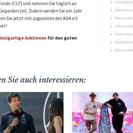
Ich habe me
unds (CCF) und nehmen Sie täglich an
Geparden teil. Zudem werden Sie ein Jahr
Bekommt ma
ten Sie jetzt mit zugunsten des AGA e.V.
Wie schnell
uer!
Sehen ande
Sind meine 
inzigartige Auktionen
für den guten
Wie biete ic
Wann bietet
n Sie auch interessieren: