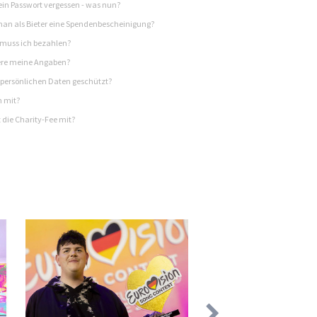
in Passwort vergessen - was nun?
n als Bieter eine Spendenbescheinigung?
 muss ich bezahlen?
re meine Angaben?
persönlichen Daten geschützt?
h mit?
 die Charity-Fee mit?