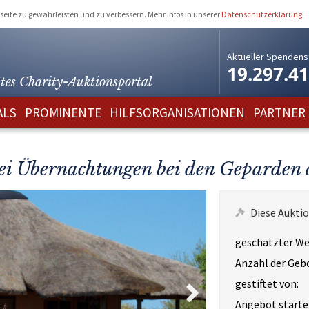
eite zu gewährleisten und zu verbessern. Mehr Infos in unserer
Datenschutzerklärung
.
Aktueller Spendens
19.297.4
tes Charity-
Auktionsportal
ALS
PROMINENTE
HILFSORGANISATIONEN
PARTNER
ei Übernachtungen bei den Geparden
Diese Auktio
geschätzter We
Anzahl der Geb
gestiftet von:
Angebot starte