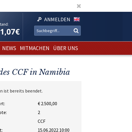
ANMELDEN
tand:
11,07€
NEWS
MITMACHEN
ÜBER UNS
 des CCF in Namibia
n ist bereits beendet.
rt:
€ 2.500,00
ote:
2
CCF
t:
15.06.2022 10:00