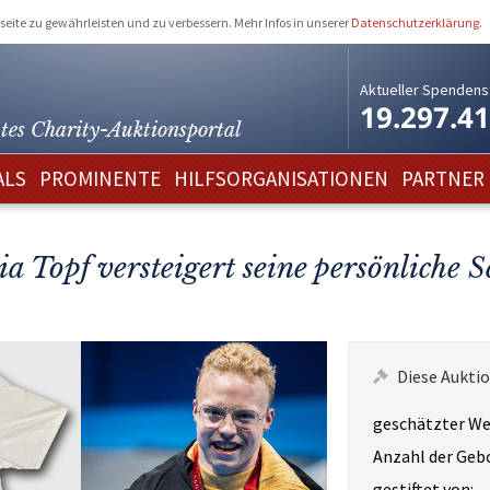
eite zu gewährleisten und zu verbessern. Mehr Infos in unserer
Datenschutzerklärung
.
Aktueller Spendens
19.297.4
tes Charity-
Auktionsportal
ALS
PROMINENTE
HILFSORGANISATIONEN
PARTNER
ia Topf versteigert seine persönlich
Diese Auktio
geschätzter We
Anzahl der Geb
gestiftet von: