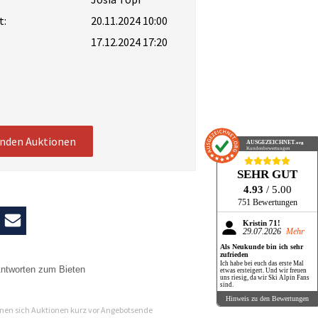
t:
20.11.2024 10:00
17.12.2024 17:20
enden Auktionen
AUSGEZEICHNET
.org
Kundenbewertungen
SEHR GUT
4.93
/ 5.00
751 Bewertungen
Kristin 71!
29.07.2026
Mehr
Als Neukunde bin ich sehr
zufrieden
Ich habe bei euch das erste Mal
ntworten zum Bieten
etwas ersteigert. Und wir freuen
uns riesig, da wir Ski Alpin Fans
sind.
n
Hinweis zu den Bewertungen
en sich Auktionen kurz vor Angebotsende