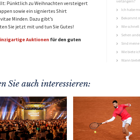
verlängern?
t: Pünktlich zu Weihnachten versteigert
Ich habe me
ppen sowie ein signiertes Shirt
itae Minden. Dazu gibt’s
Bekommt ma
 Sie jetzt mit und tun Sie Gutes!
Wie schnell
Sehen ande
inzigartige Auktionen
für den guten
Sind meine 
Wie biete ic
Wann bietet
n Sie auch interessieren: