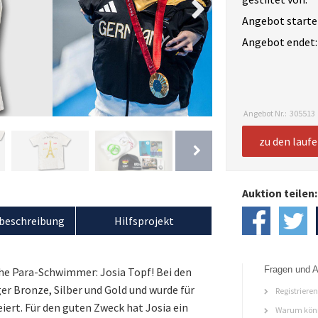
Angebot starte
Angebot endet:
Angebot Nr.:
305513
zu den lauf
Auktion teilen:
beschreibung
Hilfsprojekt
Fragen und A
sche Para-Schwimmer: Josia Topf! Bei den
er Bronze, Silber und Gold und wurde für
Registriere
ert. Für den guten Zweck hat Josia ein
Warum könn