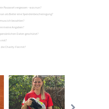
in Passwort vergessen - was nun?
n als Bieter eine Spendenbescheinigung?
 muss ich bezahlen?
re meine Angaben?
persönlichen Daten geschützt?
h mit?
 die Charity-Fee mit?