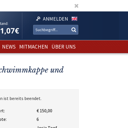
ANMELDEN
tand:
11,07€
NEWS
MITMACHEN
ÜBER UNS
e Schwimmkappe und
n ist bereits beendet.
rt:
€ 150,00
ote:
6
Josia Topf