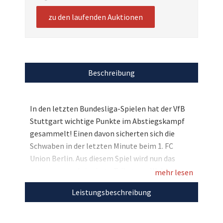
zu den laufenden Auktionen
Beschreibung
In den letzten Bundesliga-Spielen hat der VfB
Stuttgart wichtige Punkte im Abstiegskampf
gesammelt! Einen davon sicherten sich die
Schwaben in der letzten Minute beim 1. FC
Union Berlin. Aus diesem Spiel wird nun das
getragene und signierte Trikot von Waldemar
mehr lesen
Anton versteigert, womit der Club aus
Leistungsbeschreibung
Cannstatt Ukraine-Hilfsmaßnahmen
unterstützen wird. Bieten Sie mit und sichern
Sie sich dieses tolle Sammlerstück! Der VfB