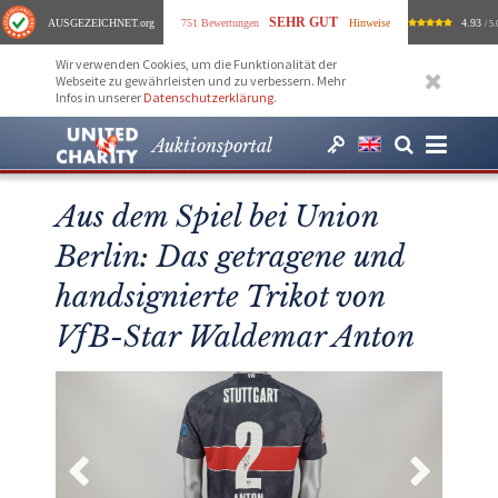
SEHR GUT
AUSGEZEICHNET
.org
751 Bewertungen
Hinweise
4.93
/ 5.
Wir verwenden Cookies, um die Funktionalität der
Webseite zu gewährleisten und zu verbessern. Mehr
Infos in unserer
Datenschutzerklärung
.
Auktionsportal
Aus dem Spiel bei Union
Berlin: Das getragene und
handsignierte Trikot von
VfB-Star Waldemar Anton