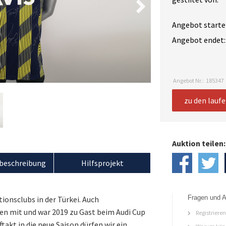
Angebot starte
Angebot endet:
Angebot Nr.:
185347
zu den lauf
Auktion teilen:
beschreibung
Hilfsprojekt
Fragen und A
tionsclubs in der Türkei. Auch
ben mit und war 2019 zu Gast beim Audi Cup
Registriere
akt in die neue Saison dürfen wir ein