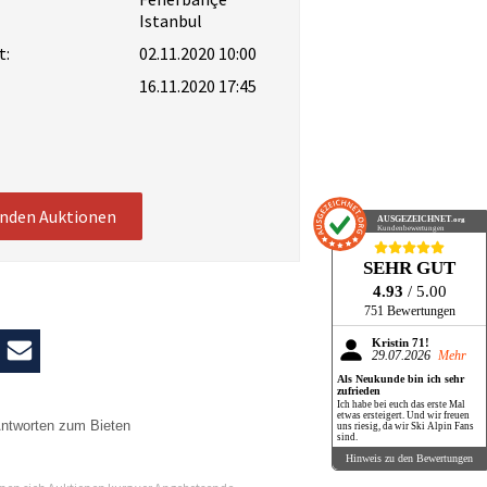
Istanbul
t:
02.11.2020 10:00
16.11.2020 17:45
enden Auktionen
AUSGEZEICHNET
.org
Kundenbewertungen
SEHR GUT
4.93
/ 5.00
751 Bewertungen
Kristin 71!
29.07.2026
Mehr
Als Neukunde bin ich sehr
zufrieden
Ich habe bei euch das erste Mal
etwas ersteigert. Und wir freuen
ntworten zum Bieten
uns riesig, da wir Ski Alpin Fans
sind.
n
Hinweis zu den Bewertungen