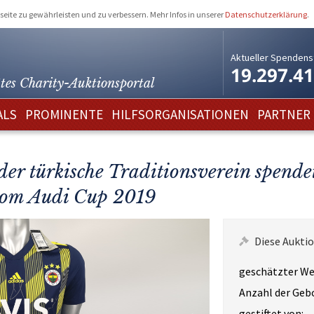
eite zu gewährleisten und zu verbessern. Mehr Infos in unserer
Datenschutzerklärung
.
Aktueller Spendens
19.297.4
tes Charity-
Auktionsportal
ALS
PROMINENTE
HILFSORGANISATIONEN
PARTNER
der türkische Traditionsverein spende
 vom Audi Cup 2019
Diese Auktio
geschätzter We
Anzahl der Geb
gestiftet von: