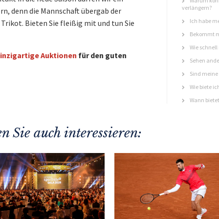
Warum könn
verlängern?
rn, denn die Mannschaft übergab der
Ich habe me
Trikot. Bieten Sie fleißig mit und tun Sie
Bekommt ma
Wie schnell
inzigartige Auktionen
für den guten
Sehen ande
Sind meine 
Wie biete ic
Wann bietet
n Sie auch interessieren: