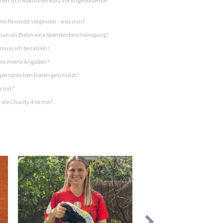
en sich Auktionen kurz vor Angebotsende
in Passwort vergessen - was nun?
n als Bieter eine Spendenbescheinigung?
 muss ich bezahlen?
re meine Angaben?
persönlichen Daten geschützt?
h mit?
 die Charity-Fee mit?