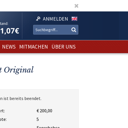
ANMELDEN
tand:
11,07€
NEWS
MITMACHEN
ÜBER UNS
t Original
n ist bereits beendet.
rt:
€ 200,00
ote:
5
Fenerbahçe