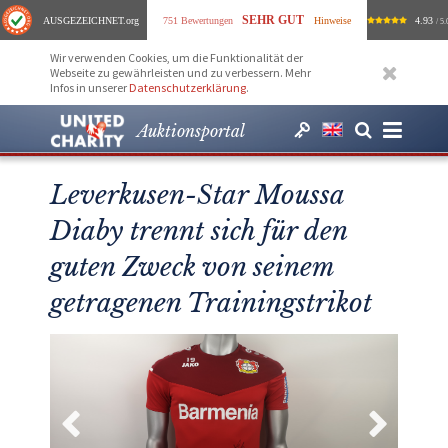
SEHR GUT
AUSGEZEICHNET
.org
751 Bewertungen
Hinweise
4.93
/ 5.
Wir verwenden Cookies, um die Funktionalität der
Webseite zu gewährleisten und zu verbessern. Mehr
Infos in unserer
Datenschutzerklärung
.
Auktionsportal
Leverkusen-Star Moussa
Diaby trennt sich für den
guten Zweck von seinem
getragenen Trainingstrikot