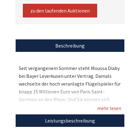
zu den laufenden Auktionen
Beschreibung
Seit vergangenem Sommer steht Moussa Diaby
bei Bayer Leverkusen unter Vertrag. Damals
wechselte der hoch veranlagte Flügelspieler für
knapp 15 Millionen Euro von Paris Saint-
Germain an den Rhein. Und Sie können sich
bereits jetzt ein echtes Sammler-Highlight
mehr lesen
sichern, denn bei uns trennt er sich von seinem
Leistungsbeschreibung
getragenen Trainingstrikot, das er sogar noch
signiert hat. Ein Must-have für alle Fans der
Werkself – bieten Sie mit!