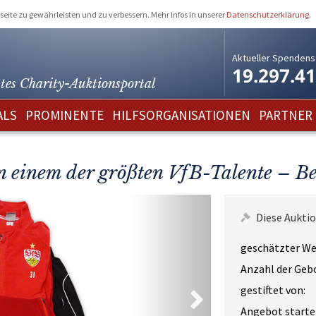
eite zu gewährleisten und zu verbessern. Mehr Infos in unserer
Datenschutzerklärung
.
Aktueller Spendens
19.297.4
tes Charity-
Auktionsportal
ALS
PROMINENTE
HILFSORGANISATIONEN
PARTNER
on einem der größten VfB-Talente – B
Diese Auktio
geschätzter We
Anzahl der Geb
gestiftet von:
Angebot starte