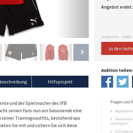
Angebot endet:
Angebot Nr.:
126882
zu den lauf
Auktion teilen:
beschreibung
Hilfsprojekt
Fragen und A
lente und der Spielmacher des VfB
acht seinen Fans nun am Saisonende eine
Registriere
 seiner Trainingsoutfits, bestehend aus
Warum könn
verlängern?
eten Sie mit und sichern Sie sich diese
Ich habe me