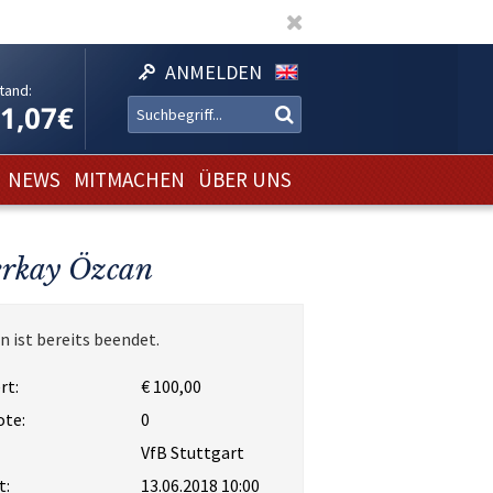
ANMELDEN
tand:
11,07€
NEWS
MITMACHEN
ÜBER UNS
erkay Özcan
n ist bereits beendet.
rt:
€ 100,00
ote:
0
VfB Stuttgart
t:
13.06.2018 10:00