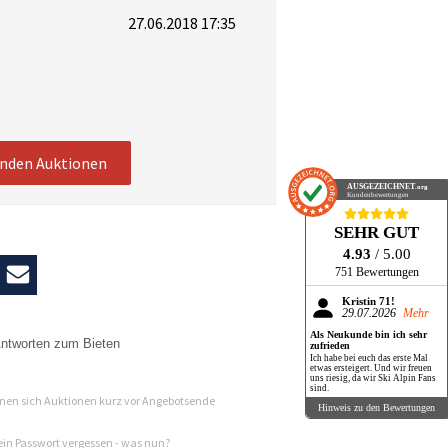
27.06.2018 17:35
enden Auktionen
AUSGEZEICHNET
.org
Kundenbewertungen
SEHR GUT
4.93
/ 5.00
751 Bewertungen
Kristin 71!
29.07.2026
Mehr
Als Neukunde bin ich sehr
ntworten zum Bieten
zufrieden
Ich habe bei euch das erste Mal
etwas ersteigert. Und wir freuen
n
uns riesig, da wir Ski Alpin Fans
sind.
en sich Auktionen kurz vor Angebotsende
Hinweis zu den Bewertungen
in Passwort vergessen - was nun?