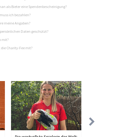
n als Bieter eine Spendenbescheinigung?
 muss ich bezahlen?
re meine Angaben?
persönlichen Daten geschützt?
h mit?
 die Charity-Fee mit?
Die wertvollste Spielerin der Welt: