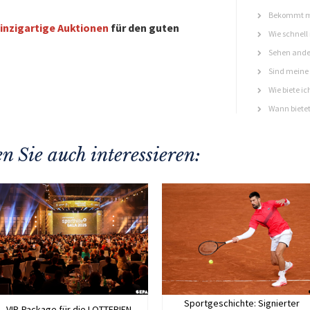
Bekommt ma
inzigartige Auktionen
für den guten
Wie schnell
Sehen ande
Sind meine 
Wie biete ic
Wann bietet
n Sie auch interessieren:
Sportgeschichte: Signierter
VIP-Package für die LOTTERIEN