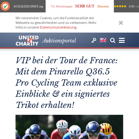
SEHR GUT
AUSGEZEICHNET
.org
751 Bewertungen
Hinweise
4.93
/ 5.
Wir verwenden Cookies, um die Funktionalität der
Webseite zu gewährleisten und zu verbessern. Mehr
Infos in unserer
Datenschutzerklärung
.
Auktionsportal
VIP bei der Tour de France:
Mit dem Pinarello Q36.5
Pro Cycling Team exklusive
Einblicke & ein signiertes
Trikot erhalten!