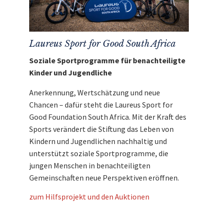
Bei der Tour de France frisch
bieten Sie jetzt mit und unterstützen Sie mit
signiertes Radtrikot
Ihrem Gebot die wertvolle Arbeit der Laureus
Eigene Anreise
Sport For Good Foundation South Africa.
Mit dem Erlös dieser Auktion unterstützen wir
Laureus Sport for Good South Africa
Entdecken Sie bei uns auch
die
Laureus Sport For Good Foundation
Soziale Sportprogramme für benachteiligte
weitere
einzigartige Auktionen
für den guten
South Africa.
Kinder und Jugendliche
Zweck!
Anerkennung, Wertschätzung und neue
Chancen – dafür steht die Laureus Sport for
Good Foundation South Africa. Mit der Kraft des
Sports verändert die Stiftung das Leben von
Kindern und Jugendlichen nachhaltig und
unterstützt soziale Sportprogramme, die
jungen Menschen in benachteiligten
Gemeinschaften neue Perspektiven eröffnen.
zum Hilfsprojekt und den Auktionen