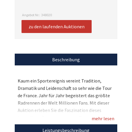
Angebot Nr.:
348020
zu den laufenden Auktionen
Beschreibung
Kaum ein Sportereignis vereint Tradition,
Dramatik und Leidenschaft so sehr wie die Tour
de France. Jahr für Jahr begeistert das größte
Radrennen der Welt Millionen Fans. Mit dieser
Auktion erleben Sie die Faszination dieses
legendären Rennens aus einer Perspektive, die
mehr lesen
normalerweise nur Fahrern und
Leistungsbeschreibung