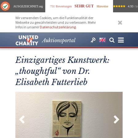
SEHR GUT
AUSGEZEICHNET
.org
751 Bewertungen
Hinweise
4.93
/ 5.
Wir verwenden Cookies, um die Funktionalität der
Webseite zu gewährleisten und zu verbessern. Mehr
Infos in unserer
Datenschutzerklärung
.
Auktionsportal
Einzigartiges Kunstwerk:
„thoughtful“ von Dr.
Elisabeth Futterlieb