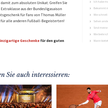
Ich habe me
amit zum absoluten Unikat. Greifen Sie
er Extraklasse aus der Bundesligasaison
Bekommt ma
htsgeschenk für Fans von Thomas Müller
Wie schnell
 für alle anderen Fußball-Begeisterten!
Sehen ande
Sind meine 
Wie biete ic
inzigartige Geschenke
für den guten
Wann bietet
n Sie auch interessieren: