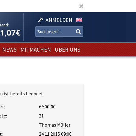
ANMELDEN
tand:
11,07€
NEWS
MITMACHEN
ÜBER UNS
n ist bereits beendet.
rt:
€ 500,00
ote:
21
Thomas Müller
t:
24.11.2015 09:00