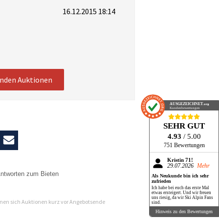
16.12.2015 18:14
enden Auktionen
AUSGEZEICHNET
.org
Kundenbewertungen
SEHR GUT
4.93
/ 5.00
751 Bewertungen
Kristin 71!
29.07.2026
Mehr
ntworten zum Bieten
Als Neukunde bin ich sehr
zufrieden
n
Ich habe bei euch das erste Mal
etwas ersteigert. Und wir freuen
uns riesig, da wir Ski Alpin Fans
en sich Auktionen kurz vor Angebotsende
sind.
Hinweis zu den Bewertungen