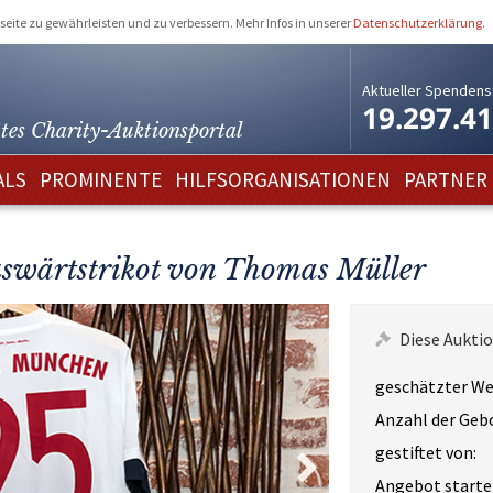
eite zu gewährleisten und zu verbessern. Mehr Infos in unserer
Datenschutzerklärung
.
Aktueller Spendens
19.297.4
tes Charity-
Auktionsportal
ALS
PROMINENTE
HILFSORGANISATIONEN
PARTNER
wärtstrikot von Thomas Müller
Diese Auktio
geschätzter We
Anzahl der Geb
gestiftet von:
Angebot starte