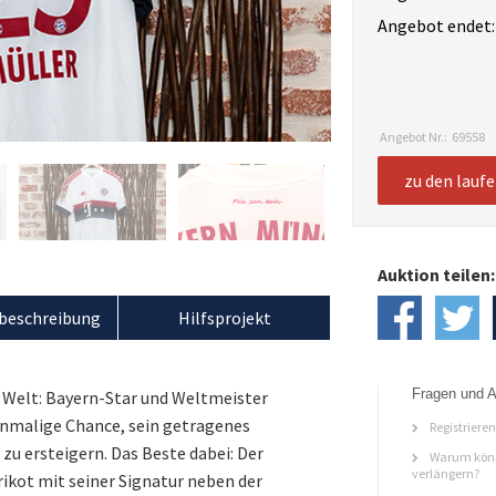
Angebot endet:
Angebot Nr.:
69558
zu den lauf
Auktion teilen:
beschreibung
Hilfsprojekt
Fragen und A
er Welt: Bayern-Star und Weltmeister
einmalige Chance, sein getragenes
Registriere
u ersteigern. Das Beste dabei: Der
Warum könn
verlängern?
ikot mit seiner Signatur neben der