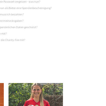
in Passwort vergessen - was nun?
n als Bieter eine Spendenbescheinigung?
 muss ich bezahlen?
re meine Angaben?
persönlichen Daten geschützt?
h mit?
 die Charity-Fee mit?