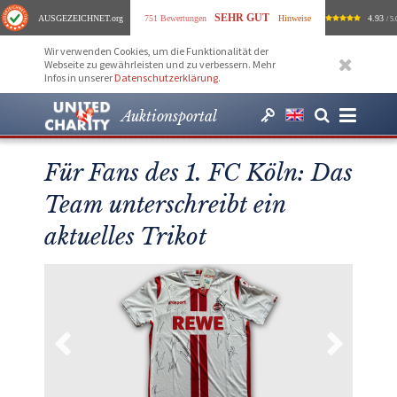
SEHR GUT
AUSGEZEICHNET
.org
751 Bewertungen
Hinweise
4.93
/ 5.
Wir verwenden Cookies, um die Funktionalität der
Webseite zu gewährleisten und zu verbessern. Mehr
Infos in unserer
Datenschutzerklärung
.
Auktionsportal
Für Fans des 1. FC Köln: Das
Team unterschreibt ein
aktuelles Trikot