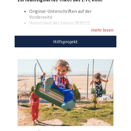
Original-Unterschriften auf der
Vorderseite
Heimtrikot der Saison 2020/21
Marke: uhlsport
mehr lesen
Farbe: weiß/rot
Hilfsprojekt
Den Erlös der Auktion „Für Fans des 1. FC Köln:
Das Team unterschreibt ein aktuelles Trikot“
leiten wir direkt, ohne Abzug von Kosten, an
Our Bridge e.V.
weiter.