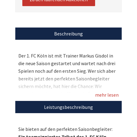
Beschreibung
Der 1. FC Köln ist mit Trainer Markus Gisdol in
die neue Saison gestartet und wartet nach drei
Spielen noch auf den ersten Sieg. Wer sich aber
bereits jetzt den perfekten Saisonbegleiter
sichern möchte, hat hier die Chance: Wir
versteigern ein von der Mannschaft signiertes
mehr lesen
Heimtrikot. Ein tolles Sammlerstück für den
Leistungsbeschreibung
guten Zweck – bieten Sie mit!
Entdecken Sie bei uns auch weitere
Sie bieten auf den perfekten Saisonbegleiter:
einzigartige Auktionen
für den guten Zweck!
Ein teamsigniertes Trikot des 1. FC Köln.