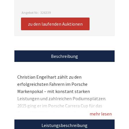
Angebot Nr.:
326339
zu den laufenden Auktionen
Beschreibung
Christian Engelhart zählt zu den
erfolgreichsten Fahrern im Porsche
Markenpokal – mit konstant starken
Leistungen und zahlreichen Podiumsplätzen.
2015 ging er im Porsche Carrera Cup für das
Team MRS GT-Racing an den Start, das sich seit
mehr lesen
Jahren einen Namen im professionellen GT-
Leistungsbeschreibung
Sport gemacht hat. Dieses limitierte