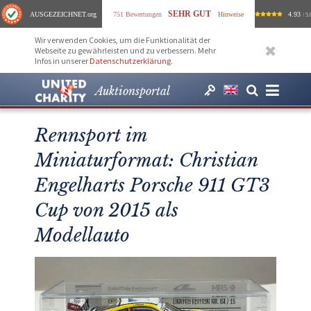
SEHR GUT
AUSGEZEICHNET
.org
751 Bewertungen
Hinweise
4.93
/ 5.
Wir verwenden Cookies, um die Funktionalität der
Webseite zu gewährleisten und zu verbessern. Mehr
Infos in unserer
Datenschutzerklärung
.
Auktionsportal
Rennsport im
Miniaturformat: Christian
Engelharts Porsche 911 GT3
Cup von 2015 als
Modellauto