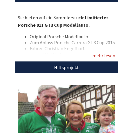
Modellauto zeigt den Porsche 911 GT3 Cup aus
jener Saison – im Design des Fahrzeugs von
Sie bieten auf ein Sammlerstück:
Limitiertes
Christian Engelhart. Ein hochwertiges
Porsche 911 GT3 Cup Modellauto.
Sammlerstück mit echtem Motorsportbezug,
geliefert in transparenter Box.
Original Porsche Modellauto
Zum Anlass Porsche Carrera GT3 Cup 2015
Entdecken Sie bei uns auch
Fahrer: Christian Engelhart
Team: MRS GT Racing
weitere
einzigartige Auktionen
für den guten
mehr lesen
Maßstab 1:43
Zweck!
Farbe: Gelb, Weiß
Hilfsprojekt
Limitierte Edition: 4/15
In durchsichtiger Box verpackt
Mit dem Erlös dieser Auktion unterstützen
wir
Tour der Hoffnung.