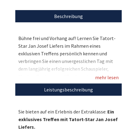
Beschreibung
Bühne frei und Vorhang auf! Lernen Sie Tatort-
Star Jan Josef Liefers im Rahmen eines
exklusiven Treffens persönlich kennen und
verbringen Sie einen unvergesslichen Tag mit
dem langjährig erfolgreichen Schauspieler,
Musiker, Regisseur und Produzenten. Absolutes
mehr lesen
Highlight an diesem Tag ist die
Leistungsbeschreibung
Drehtagbegleitung beim Tatort Münster mit
einem ganz besonderen Blick hinter die
Kulissen. Sie übernachten in dem Hotel, in dem
Sie bieten auf ein Erlebnis der Extraklasse:
Ein
auch Jan Josef Liefers eincheckt, und können
exklusives Treffen mit Tatort-Star Jan Josef
sich zudem auf ein gemeinsames Frühstück mit
Liefers.
dem 51-jährigen Film- und Fernseh-Promi