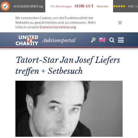
SEHR GUT
AUSGEZEICHNET
.org
751 Bewertungen
Hinweise
4.93
/ 5.
Wir verwenden Cookies, um die Funktionalität der
Webseite zu gewährleisten und zu verbessern. Mehr
Infos in unserer
Datenschutzerklärung
.
Auktionsportal
Tatort-Star Jan Josef Liefers
treffen + Setbesuch