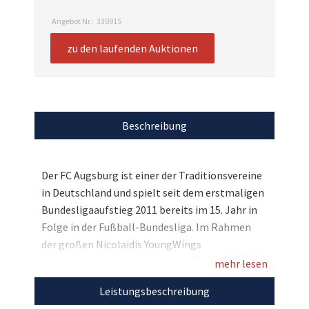
Angebot Nr.:
330915
zu den laufenden Auktionen
Beschreibung
Der FC Augsburg ist einer der Traditionsvereine
in Deutschland und spielt seit dem erstmaligen
Bundesligaaufstieg 2011 bereits im 15. Jahr in
Folge in der Fußball-Bundesliga. Im Rahmen
der großen Nicolaidis YoungWings
Weihnachtsauktion powered by Thomas Müller
mehr lesen
& friends haben Sie nun eine tolle Chance:
Leistungsbeschreibung
Überraschen Sie einen Fan der Augsburger mit