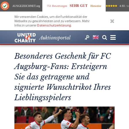
SEHR GUT
AUSGEZEICHNET
.org
751 Bewertungen
Hinweise
4.93
/ 5.
Wir verwenden Cookies, um die Funktionalität der
Webseite zu gewährleisten und zu verbessern. Mehr
Infos in unserer
Datenschutzerklärung
.
Auktionsportal
Besonderes Geschenk für FC
Augsburg-Fans: Ersteigern
Sie das getragene und
signierte Wunschtrikot Ihres
Lieblingsspielers