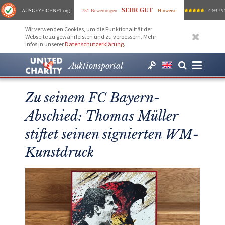
SEHR GUT
AUSGEZEICHNET
.org
751 Bewertungen
Hinweise
4.93
/ 5.
Wir verwenden Cookies, um die Funktionalität der
Webseite zu gewährleisten und zu verbessern. Mehr
Infos in unserer
Datenschutzerklärung
.
Auktionsportal
Zu seinem FC Bayern-
Abschied: Thomas Müller
stiftet seinen signierten WM-
Kunstdruck