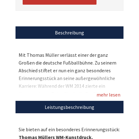
Beschreibung
Mit Thomas Müller verlässt einer der ganz
Großen die deutsche Fußballbühne. Zu seinem
Abschied stiftet er nun ein ganz besonderes
Erinnerungsstück an seine außergewöhnliche
Karriere: Während der WM 2014 zierte ein
Kunstwerk von Peter Strain die Profilbilder
mehr lesen
seiner Social Media-Kanäle. Nachdem
Leistungsbeschreibung
überwältigenden Zuspruch ließ Thomas Müller
eine limitierte Kunstdruck-Auflage des Werks
erstellen und Sie können sich nun einen davon
Sie bieten auf ein besonderes Erinnerungsstück:
sichern, sogar mit seiner Original-Unterschrift.
Thomas Müllers WM-Kunstdruck.