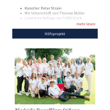
Bieten Sie mit und unterstützen Sie mit Ihrem
Gebot das Herzensprojekt des
Künstler: Peter Strain
Mit Unterschrift von Thomas Müller
Ausnahmesportlers, die Nicolaidis YoungWings
Limitierte Auflage von 5.000 Stück
Stiftung!
Größe: 71 x 71 cm
mehr lesen
gerahmt
Hilfsprojekt
Mit dem Erlös unterstützen wir die
Nicolaidis
YoungWings Stiftung.
Entdecken Sie bei uns auch weitere
einzigartige Auktionen
für den guten Zweck!