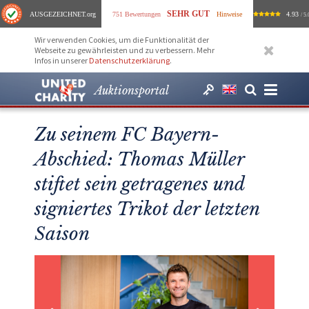
SEHR GUT
AUSGEZEICHNET
.org
751 Bewertungen
Hinweise
4.93
/ 5.
Wir verwenden Cookies, um die Funktionalität der
Webseite zu gewährleisten und zu verbessern. Mehr
Infos in unserer
Datenschutzerklärung
.
Auktionsportal
Zu seinem FC Bayern-
Abschied: Thomas Müller
stiftet sein getragenes und
signiertes Trikot der letzten
Saison