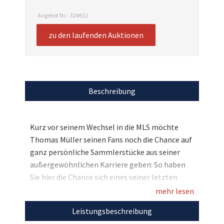
Angebot Nr.:
324612
zu den laufenden Auktionen
Beschreibung
Kurz vor seinem Wechsel in die MLS möchte
Thomas Müller seinen Fans noch die Chance auf
ganz persönliche Sammlerstücke aus seiner
außergewöhnlichen Karriere geben: So haben
Sie hier die Chance sich eines seiner letzten
getragenen Trikots aus der vergangenen Saison
mehr lesen
zu sichern, das sogar noch handsigniert ist.
Leistungsbeschreibung
Bieten Sie mit und unterstützen Sie mit Ihrem