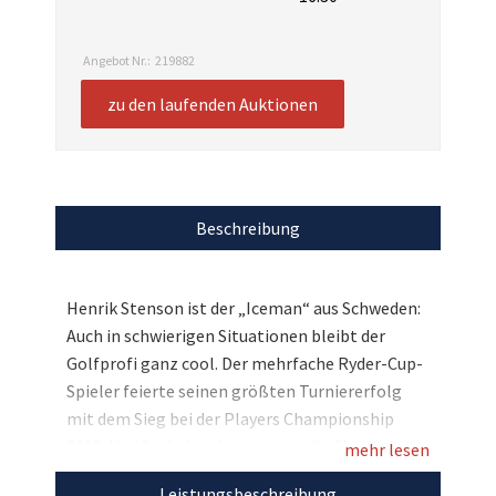
Angebot Nr.:
219882
zu den laufenden Auktionen
Beschreibung
Henrik Stenson ist der „Iceman“ aus Schweden:
Auch in schwierigen Situationen bleibt der
Golfprofi ganz cool. Der mehrfache Ryder-Cup-
Spieler feierte seinen größten Turniererfolg
mit dem Sieg bei der Players Championship
2009. Und Sie haben bei uns nun die Chance auf
mehr lesen
eine echte Rarität: Im Rahmen der Thomas
Leistungsbeschreibung