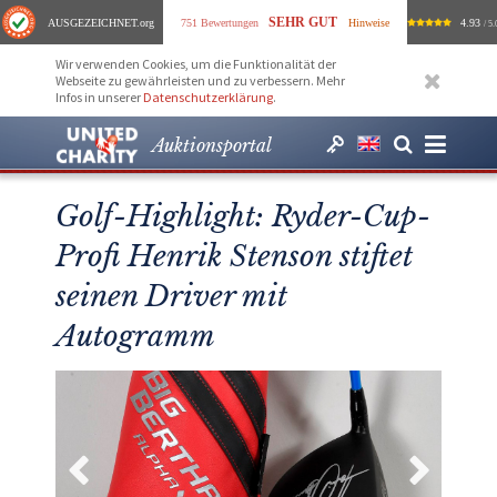
SEHR GUT
AUSGEZEICHNET
.org
751 Bewertungen
Hinweise
4.93
/ 5.
Wir verwenden Cookies, um die Funktionalität der
Webseite zu gewährleisten und zu verbessern. Mehr
Infos in unserer
Datenschutzerklärung
.
Auktionsportal
Golf-Highlight: Ryder-Cup-
Profi Henrik Stenson stiftet
seinen Driver mit
Autogramm