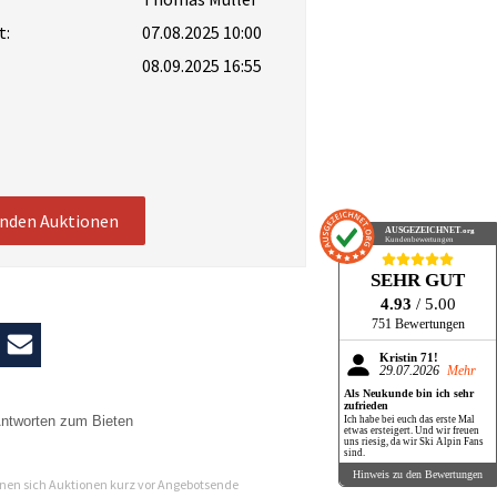
t:
07.08.2025 10:00
08.09.2025 16:55
enden Auktionen
AUSGEZEICHNET
.org
Kundenbewertungen
SEHR GUT
4.93
/ 5.00
751 Bewertungen
Kristin 71!
29.07.2026
Mehr
Als Neukunde bin ich sehr
zufrieden
ntworten zum Bieten
Ich habe bei euch das erste Mal
etwas ersteigert. Und wir freuen
uns riesig, da wir Ski Alpin Fans
n
sind.
Hinweis zu den Bewertungen
en sich Auktionen kurz vor Angebotsende