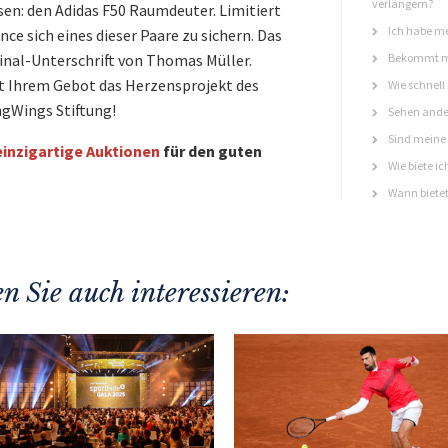
verlängern?
sen: den Adidas F50 Raumdeuter. Limitiert
Ich habe me
nce sich eines dieser Paare zu sichern. Das
ginal-Unterschrift von Thomas Müller.
Bekommt ma
it Ihrem Gebot das Herzensprojekt des
Wie schnell
ngWings Stiftung!
Sehen ande
Sind meine 
einzigartige Auktionen
für den guten
Wie biete ic
Wann bietet
n Sie auch interessieren: