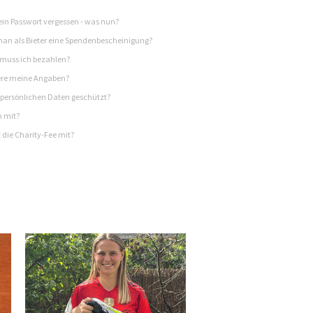
in Passwort vergessen - was nun?
n als Bieter eine Spendenbescheinigung?
 muss ich bezahlen?
re meine Angaben?
persönlichen Daten geschützt?
h mit?
 die Charity-Fee mit?