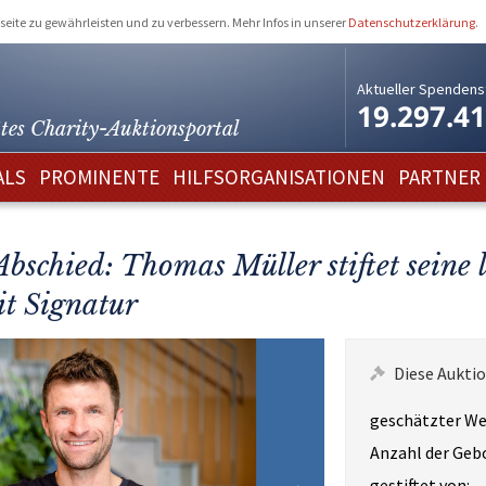
eite zu gewährleisten und zu verbessern. Mehr Infos in unserer
Datenschutzerklärung
.
Aktueller Spendens
19.297.4
tes Charity-
Auktionsportal
ALS
PROMINENTE
HILFSORGANISATIONEN
PARTNER
schied: Thomas Müller stiftet seine l
t Signatur
Diese Auktio
geschätzter We
Anzahl der Geb
gestiftet von: