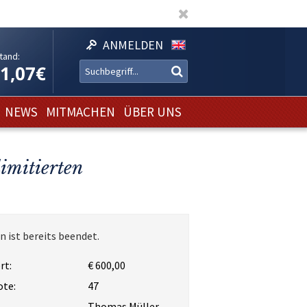
ANMELDEN
tand:
11,07€
NEWS
MITMACHEN
ÜBER UNS
imitierten
n ist bereits beendet.
rt:
€ 600,00
ote:
47
Thomas Müller