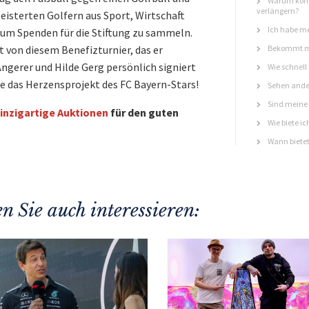
Warum könn
verlängern?
isterten Golfern aus Sport, Wirtschaft
Ich habe me
um Spenden für die Stiftung zu sammeln.
t von diesem Benefizturnier, das er
Bekommt ma
gerer und Hilde Gerg persönlich signiert
Wie schnell
ie das Herzensprojekt des FC Bayern-Stars!
Sehen ande
Sind meine 
inzigartige Auktionen
für den guten
Wie biete ic
Wann bietet
n Sie auch interessieren: