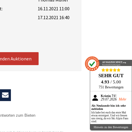
t:
16.11.2021 11:00
17.12.2021 16:40
enden Auktionen
AUSGEZEICHNET
.org
Kundenbewertungen
SEHR GUT
4.93
/ 5.00
751 Bewertungen
Kristin 71!
29.07.2026
Mehr
Als Neukunde bin ich sehr
zufrieden
Ich habe bei euch das erste Mal
ntworten zum Bieten
etwas ersteigert. Und wir freuen
uns riesig, da wir Ski Alpin Fans
sind.
n
Hinweis zu den Bewertungen