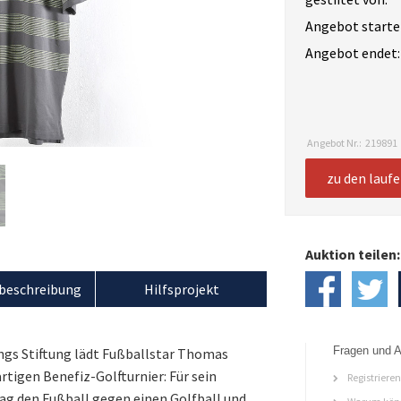
Angebot starte
Angebot endet:
Angebot Nr.:
219891
zu den lauf
Auktion teilen:
beschreibung
Hilfsprojekt
Fragen und A
ings Stiftung lädt Fußballstar Thomas
rtigen Benefiz-Golfturnier: Für sein
Registriere
ag den Fußball gegen einen Golfball und