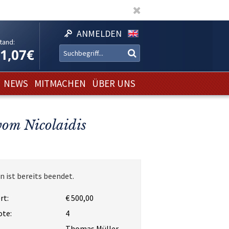
ANMELDEN
tand:
11,07€
NEWS
MITMACHEN
ÜBER UNS
vom Nicolaidis
n ist bereits beendet.
rt:
€ 500,00
ote:
4
Thomas Müller