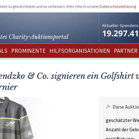
eite zu gewährleisten und zu verbessern. Mehr Infos in unserer
Datenschutzerklärung
.
Aktueller Spendens
19.297.4
tes Charity-
Auktionsportal
ALS
PROMINENTE
HILFSORGANISATIONEN
PARTNER
ndzko & Co. signieren ein Golfshirt 
rnier
Diese Auktio
geschätzter We
Anzahl der Geb
gestiftet von: