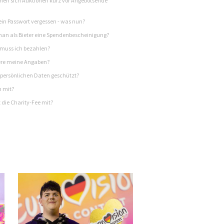
en sich Auktionen kurz vor Angebotsende
in Passwort vergessen - was nun?
n als Bieter eine Spendenbescheinigung?
 muss ich bezahlen?
re meine Angaben?
persönlichen Daten geschützt?
h mit?
 die Charity-Fee mit?