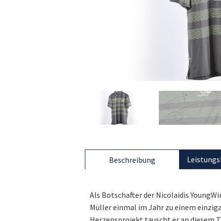
Leistungs
Beschreibung
Als Botschafter der Nicolaidis YoungW
Müller einmal im Jahr zu einem einziga
Herzensprojekt tauscht er an diesem T