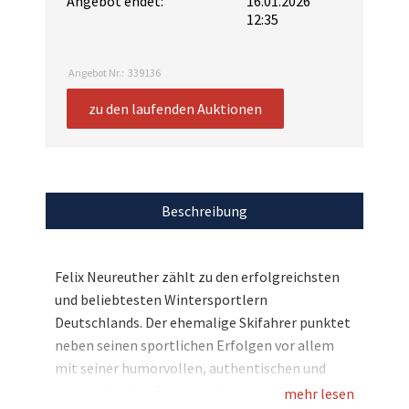
Angebot endet:
16.01.2026
12:35
Angebot Nr.:
339136
zu den laufenden Auktionen
Beschreibung
Felix Neureuther zählt zu den erfolgreichsten
und beliebtesten Wintersportlern
Deutschlands. Der ehemalige Skifahrer punktet
neben seinen sportlichen Erfolgen vor allem
mit seiner humorvollen, authentischen und
sympathischen Persönlichkeit. In diesem Jahr
mehr lesen