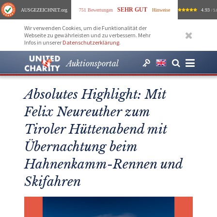
SEHR GUT
AUSGEZEICHNET
.org
751 Bewertungen
Hinweise
4.93
/ 5.
Wir verwenden Cookies, um die Funktionalität der
Webseite zu gewährleisten und zu verbessern. Mehr
Infos in unserer
Datenschutzerklärung
.
Auktionsportal
Absolutes Highlight: Mit
Felix Neureuther zum
Tiroler Hüttenabend mit
Übernachtung beim
Hahnenkamm-Rennen und
Skifahren