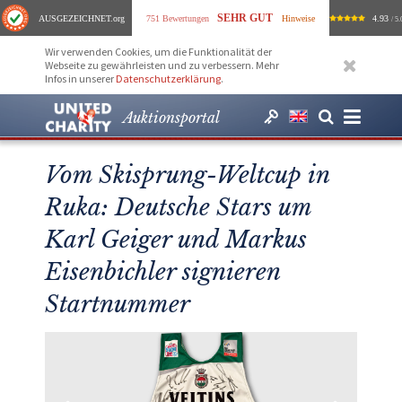
SEHR GUT
AUSGEZEICHNET
.org
751 Bewertungen
Hinweise
4.93
/ 5.
Wir verwenden Cookies, um die Funktionalität der
Webseite zu gewährleisten und zu verbessern. Mehr
Infos in unserer
Datenschutzerklärung
.
Auktionsportal
Vom Skisprung-Weltcup in
Ruka: Deutsche Stars um
Karl Geiger und Markus
Eisenbichler signieren
Startnummer