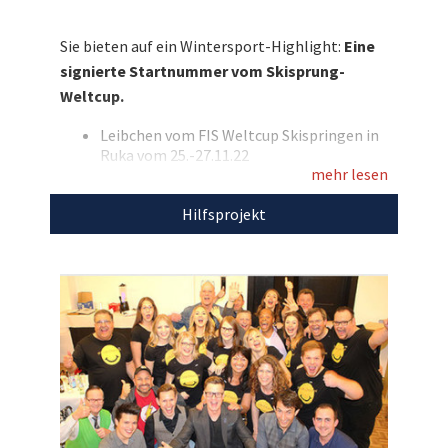
Sammlerstück für den guten Zweck zu
ersteigern: Eine Startnummer vom Weltcup in
Sie bieten auf ein Wintersport-Highlight:
Eine
Ruka, die von den deutschen Stars Pius Paschke,
signierte Startnummer vom Skisprung-
Karl Geiger, Andi Wellinger, Markus Eisenbichler
Weltcup.
und Stephan Leyhe unterschrieben wurde.
Bieten Sie mit und tun Sie Gutes!
Leibchen vom FIS Weltcup Skispringen in
Ruka vom 25.-27.11.22
Entdecken Sie bei uns auch
mehr lesen
Signiert von den deutschen Teilnehmern
Pius Paschke, Karl Geiger, Andi Wellinger,
weitere
einzigartige Auktionen
für den guten
Hilfsprojekt
Markus Eisenbichler und Stephan Leyhe
Zweck!
Startnummer 95
Farbe: grün
Den Erlös dieser Auktion leiten wir direkt, ohne
Abzug von Kosten, an
Bad Kreuznach lacht…
weiter.