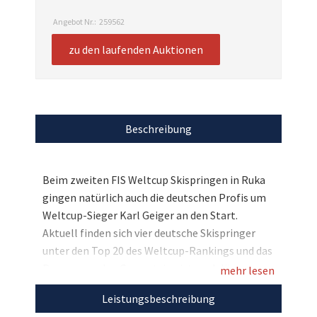
Angebot Nr.:
259562
zu den laufenden Auktionen
Beschreibung
Beim zweiten FIS Weltcup Skispringen in Ruka
gingen natürlich auch die deutschen Profis um
Weltcup-Sieger Karl Geiger an den Start.
Aktuell finden sich vier deutsche Skispringer
unter den Top 20 des Weltcup-Rankings und das
Rennen um den Gesamtsieg ist noch längst
mehr lesen
nicht entschieden. Hier bei uns haben alle
Leistungsbeschreibung
Skisprung-Fans nun die Gelegenheit, ein tolles