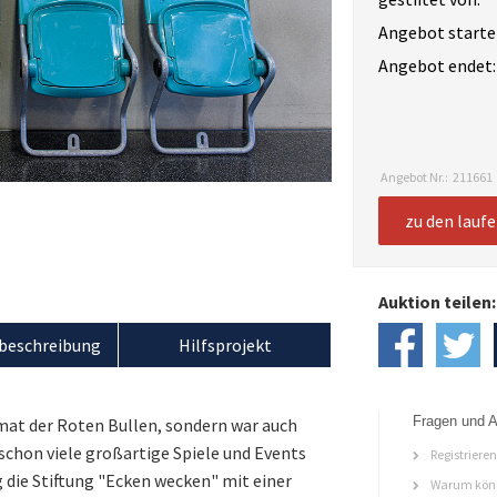
Angebot starte
Angebot endet:
Angebot Nr.:
211661
zu den lauf
Auktion teilen:
beschreibung
Hilfsprojekt
Fragen und A
eimat der Roten Bullen, sondern war auch
schon viele großartige Spiele und Events
Registriere
 die Stiftung "Ecken wecken" mit einer
Warum könn