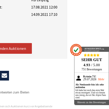
t:
17.08.2021 12:00
14.09.2021 17:10
enden Auktionen
AUSGEZEICHNET
.org
Kundenbewertungen
SEHR GUT
4.93
/ 5.00
751 Bewertungen
Kristin 71!
29.07.2026
Mehr
Als Neukunde bin ich sehr
zufrieden
Ich habe bei euch das erste Mal
ntworten zum Bieten
etwas ersteigert. Und wir freuen
uns riesig, da wir Ski Alpin Fans
sind.
n
Hinweis zu den Bewertungen
en sich Auktionen kurz vor Angebotsende