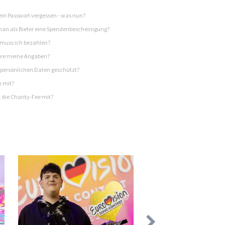
in Passwort vergessen - was nun?
n als Bieter eine Spendenbescheinigung?
 muss ich bezahlen?
re meine Angaben?
persönlichen Daten geschützt?
h mit?
 die Charity-Fee mit?