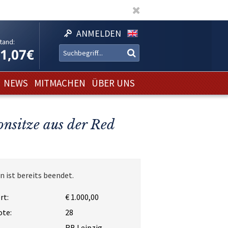
ANMELDEN
tand:
11,07€
NEWS
MITMACHEN
ÜBER UNS
onsitze aus der Red
n ist bereits beendet.
rt:
€ 1.000,00
ote:
28
RB Leipzig