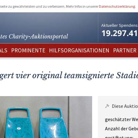
eite zu gewährleisten und zu verbessern. Mehr Infos in unserer
Datenschutzerklärung
.
Aktueller Spendens
19.297.4
tes Charity-
Auktionsportal
ALS
PROMINENTE
HILFSORGANISATIONEN
PARTNER
gert vier original teamsignierte Stadi
Diese Auktio
geschätzter We
Anzahl der Geb
gestiftet von: