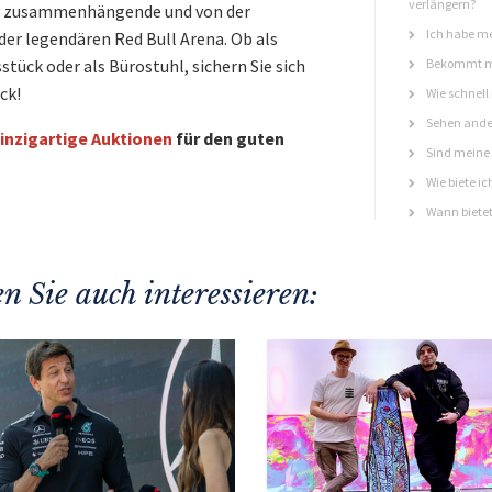
verlängern?
er zusammenhängende und von der
Ich habe me
der legendären Red Bull Arena. Ob als
stück oder als Bürostuhl, sichern Sie sich
Bekommt ma
ck!
Wie schnell
Sehen ande
inzigartige Auktionen
für den guten
Sind meine 
Wie biete ic
Wann bietet
n Sie auch interessieren: