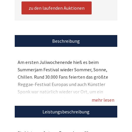
zu den laufenden Auktionen
Beschreibung
Am ersten Juliwochenende hieß es beim
Summerjam Festival wieder Sommer, Sonne,
Chillen. Rund 30.000 Fans feierten das größte
Reggae-Festival Europas und auch Künstler
Sponk war natürlich wieder vor Ort, um ein
einmaliges Kunstwerk live fertigzustellen:
mehr lesen
Einen riesigen Graffiti-Löwen! Dies ist bereits
Leistungsbeschreibung
der siebte Summerjam-Löwe, der bei uns
versteigert wird und der Künstler hat seinen
einzigartigen Stil kontinuierlich perfektioniert.