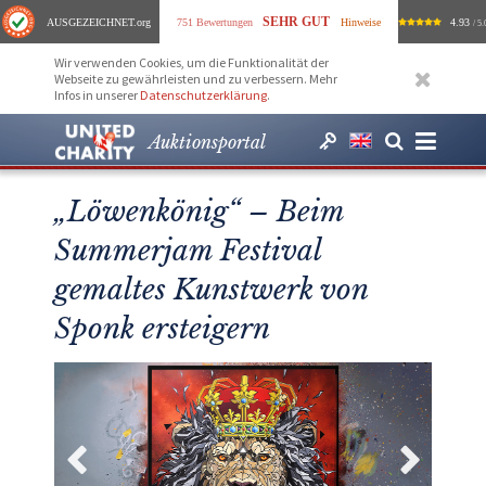
SEHR GUT
AUSGEZEICHNET
.org
751 Bewertungen
Hinweise
4.93
/ 5.
Wir verwenden Cookies, um die Funktionalität der
Webseite zu gewährleisten und zu verbessern. Mehr
Infos in unserer
Datenschutzerklärung
.
Auktionsportal
„Löwenkönig“ – Beim
Summerjam Festival
gemaltes Kunstwerk von
Sponk ersteigern