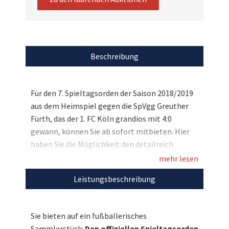
Beschreibung
Für den 7. Spieltagsorden der Saison 2018/2019
aus dem Heimspiel gegen die SpVgg Greuther
Fürth, das der 1. FC Köln grandios mit 4:0
gewann, können Sie ab sofort mitbieten. Hier
haben Sie die Möglichkeit den detailreich
gearbeiteten Spieltagsorden des 1. FC Köln vom
mehr lesen
Spiel gegen die SpVgg Greuther Fürth am
Leistungsbeschreibung
01.12.2018 zu ersteigern. Diesen Orden gibt es
käuflich nicht zu erwerben und er ist eine echte
Rarität, die nur den Vereinsvertretern des
Sie bieten auf ein fußballerisches
Gastvereins als Geschenk überreicht wird.
Sammlerstück:
Den offiziellen Spieltagsorden