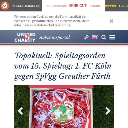
SEHR GUT
AUSGEZEICHNET
.org
751 Bewertungen
Hinweise
4.93
/ 5.
Wir verwenden Cookies, um die Funktionalität der
Webseite zu gewährleisten und zu verbessern. Mehr
Infos in unserer
Datenschutzerklärung
.
Auktionsportal
Topaktuell: Spieltagsorden
vom 15. Spieltag: 1. FC Köln
gegen SpVgg Greuther Fürth