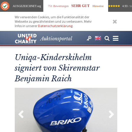
SEHR GUT
AUSGEZEICHNET
.org
751 Bewertungen
Hinweise
4.93
/ 5.
Wir verwenden Cookies, um die Funktionalität der
Webseite zu gewährleisten und zu verbessern. Mehr
Infos in unserer
Datenschutzerklärung
.
Auktionsportal
Uniqa-Kinderskihelm
signiert von Skirennstar
Benjamin Raich