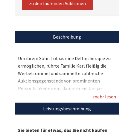
zu den laufenden Auktionen
Beschreibung
Um ihrem Sohn Tobias eine Delfintherapie zu
ermöglichen, rührte Familie Karl fleißig die
Werbetrommel und sammelte zahlreiche
Auktionsgegenstände von prominenten
Persönlichkeiten ein, darunter ein Uniqa-
Kinderskihelm mit der Signatur vom
mehr lesen
österreichischen Skirennstar, zweifachen
Leistungsbeschreibung
Olympiasieger und dreifachen Weltmeister
Benjamin Raich. Bieten Sie mit auf dieses
einmalige Sammlerstück und helfen Sie damit
Sie bieten für etwas, das Sie nicht kaufen
dem kleinen Tobias, der unter dem seltenen