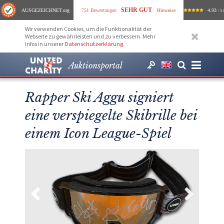
SEHR GUT
AUSGEZEICHNET
.org
751 Bewertungen
Hinweise
4.93
/ 5.
Wir verwenden Cookies, um die Funktionalität der
Webseite zu gewährleisten und zu verbessern. Mehr
Infos in unserer
Datenschutzerklärung
.
Auktionsportal
Rapper Ski Aggu signiert
eine verspiegelte Skibrille bei
einem Icon League-Spiel