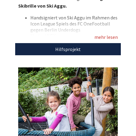
signiert von den Stars versteigern! Bieten Sie
Skibrille von Ski Aggu.
hier auf die signierte Skibrille von Ski Aggu – das
Markenzeichen des Rappers!
Handsigniert von Ski Aggu im Rahmen des
Icon League Spiels des FC OneFootball
Entdecken Sie bei uns auch
gegen Berlin Underdogs
Marke: UVEX
weitere
einzigartige
mehr lesen
Rahmenfarbe: schwarz
Weihnachtsgeschenke
für den guten Zweck!
Glasfarbe: orange
Hilfsprojekt
Mit dem Erlös dieser Auktion unterstützen wir
SOS-Kinderdorf.