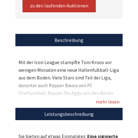
zu den laufenden Auktionen
Beschreibung
Mit der Icon League stampfte Toni Kroos vor
wenigen Monaten eine neue Hallenfußball-Liga
aus dem Boden. Viele Stars sind Teil der Liga,
darunter auch Rapper Bausa von FC
OneFootball, Rapper Ski Aggu von den Berlin
Underdogs sowie Fußballer und Streamer
mehr lesen
Niklas-Wilson Sommer von DNA Athletics. Für
Leistungsbeschreibung
den guten Zweck haben sich alle drei
zusammengetan: Zugunsten von SOS-
Kinderdorf dürfen wir verspiegelte Skibrillen
Sie bieten auf etwas Einmaliges:
Eine signierte