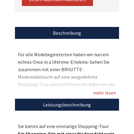
Beschreibung
Für alle Modebegeisterten haben wir nun ein
echtes Once in a lifetime-Erlebnis: Gehen Sie
zusammen mit einer BRIGITTE-
Moderedakteurin auf eine ausgedehnte
Shopping-Tour und profitieren Sie dabei von der
Erfahrung der Expertin in allen Stilfragen.
mehr lesen
Welcher Schnitt passt zu mir, welche Farben
Leistungsbeschreibung
harmonieren mit meinem Typ, welche Teile
lassen sich wie kombinieren – auf all diese
Fragen hat die Modeexpertin die passende
Sie bieten auf eine einmalige Shopping-Tour:
Antwort. Bieten Sie mit und sichern Sie sich ein
Ein Shopping-Trip mit einer Moderedakteurin