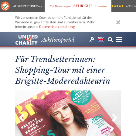
SEHR GUT
AUSGEZEICHNET
.org
751 Bewertungen
Hinweise
4.93
/ 5.
Wir verwenden Cookies, um die Funktionalität der
Webseite zu gewährleisten und zu verbessern. Mehr
Infos in unserer
Datenschutzerklärung
.
Auktionsportal
Für Trendsetterinnen:
Shopping-Tour mit einer
Brigitte-Moderedakteurin