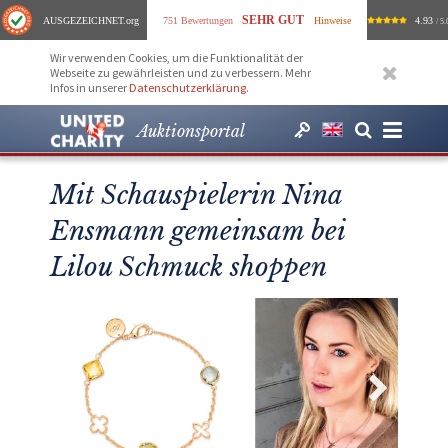
SEHR GUT
AUSGEZEICHNET
.org
751 Bewertungen
Hinweise
4.93
/ 5.
Wir verwenden Cookies, um die Funktionalität der
Webseite zu gewährleisten und zu verbessern. Mehr
Infos in unserer
Datenschutzerklärung
.
Auktionsportal
Mit Schauspielerin Nina
Ensmann gemeinsam bei
Lilou Schmuck shoppen