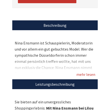
Beschreibung
Nina Ensmann ist Schauspielerin, Moderatorin
und vor allem ein gut gebuchtes Model. Wer die
sympathische Düsseldorferin schon immer
einmal persönlich treffen wollte, hat mit uns
nun exklusiv die Chance: Nina Ensmann nimmt
Sie mit auf eine Shoppingtour zu einem Lilou
mehr lesen
Paris Store in Köln oder Düsseldorf und Sie
Leistungsbeschreibung
dürfen sich dort nach Herzenslust Schmuck im
Wert von 250€ aussuchen. Ein unvergessliches
Erlebnis und vielleicht das perfekte
Sie bieten auf ein unvergessliches
Weihnachtsgeschenk für Ihre Liebste!
Shoppingerlebnis:
Mit Nina Ensmann bei Lilou