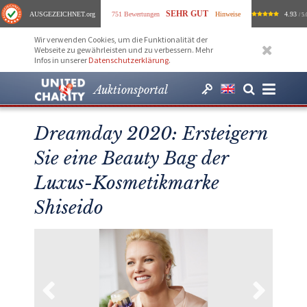
SEHR GUT
AUSGEZEICHNET
.org
751 Bewertungen
Hinweise
4.93
/ 5.
Wir verwenden Cookies, um die Funktionalität der
Webseite zu gewährleisten und zu verbessern. Mehr
Infos in unserer
Datenschutzerklärung
.
Auktionsportal
Dreamday 2020: Ersteigern
Sie eine Beauty Bag der
Luxus-Kosmetikmarke
Shiseido