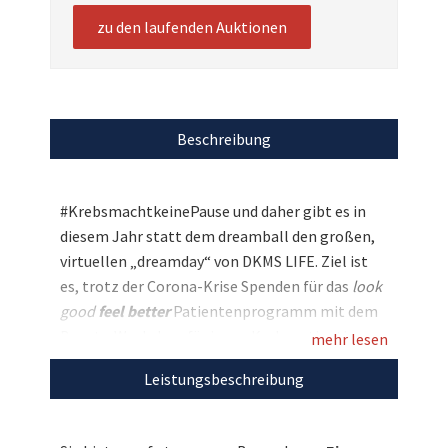
zu den laufenden Auktionen
Beschreibung
#KrebsmachtkeinePause und daher gibt es in
diesem Jahr statt dem dreamball den großen,
virtuellen „dreamday“ von DKMS LIFE. Ziel ist
es, trotz der Corona-Krise Spenden für das
look
good
feel better
Patientenprogramm mit dem
Beauty-Workshop für junge Krebspatientinnen
mehr lesen
zu sammeln. Und auch wir sind dabei und
Leistungsbeschreibung
versteigern ganz besondere Pakete: So haben
Sie hier die Chance auf eine Beauty Bag der
Luxusmarke Shiseido. In dem Paket befindet