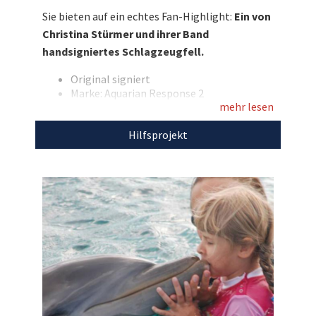
signierten ein Schlagzeugfell, das sie nun für
Sie bieten auf ein echtes Fan-Highlight:
Ein von
den guten Zweck zur Verfügung stellen. On top
Christina Stürmer und ihrer Band
erhalten Sie zudem das handsignierte Album
handsigniertes Schlagzeugfell.
„Gestern Heute.“. Bieten Sie mit und sichern Sie
sich dieses geniale Highlight für Ihre Fan-
Original signiert
Marke: Aquarian Response 2
Sammlung!
mehr lesen
Zudem ein handsigniertes Album
„Gestern Heute.“ von Christina Stürmer
Entdecken Sie bei uns auch weitere
Hilfsprojekt
einzigartige Auktionen
für den guten Zweck!
Den Erlös der Auktion „Fan-Highlight: Von
Christina Stürmer handsigniertes
Schlagzeugfell & CD“ leiten wir direkt, ohne
Abzug von Kosten, an
dolphin aid
weiter, die
damit die Delfintherapie der kleinen Nele
unterstützen.