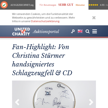
SEHR GUT
AUSGEZEICHNET
.org
751 Bewertungen
Hinweise
4.93
/ 5.
Wir verwenden Cookies, um die Funktionalität der
Webseite zu gewährleisten und zu verbessern. Mehr
Infos in unserer
Datenschutzerklärung
.
Auktionsportal
Fan-Highlight: Von
Christina Stürmer
handsigniertes
Schlagzeugfell & CD