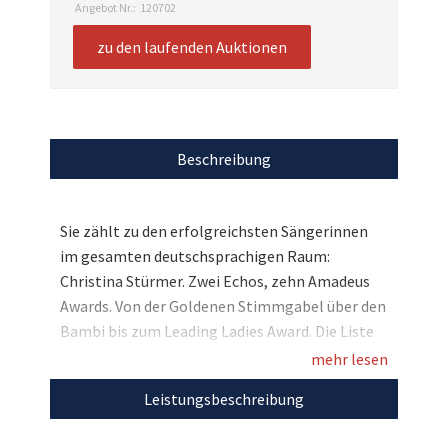
Angebot Nr.:
120702
zu den laufenden Auktionen
Beschreibung
Sie zählt zu den erfolgreichsten Sängerinnen
im gesamten deutschsprachigen Raum:
Christina Stürmer. Zwei Echos, zehn Amadeus
Awards. Von der Goldenen Stimmgabel über den
Bambi bis zum Leading Ladies Award. Die Liste
der Auszeichnungen von Christina Stürmer ist
mehr lesen
lang. Und für ihre Fans stellt die beliebte
Leistungsbeschreibung
Sängerin nun etwas ganz Besonderes zur
Verfügung: Christina Stürmer und ihre Band