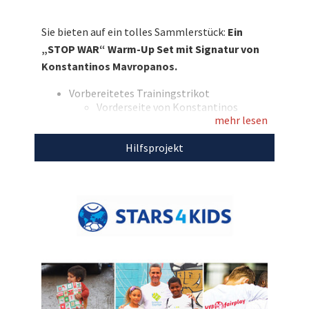
Cannstatt unterstützen wird. Bieten Sie mit
und sichern Sie sich ein Outfit mit der
Sie bieten auf ein tolles Sammlerstück:
Ein
Unterschrift von Pascal Stenzel! Der VfB
„STOP WAR“ Warm-Up Set mit Signatur von
Stuttgart und die Stiftung Stars4Kids freuen
Konstantinos Mavropanos.
sich auf Ihre Gebote!
Vorbereitetes Trainingstrikot
Entdecken Sie bei uns auch weitere
Vorderseite von Konstantinos
einzigartige Auktionen
für den guten Zweck!
mehr lesen
Mavropanos handsigniert
„STOP WAR“ in Ukraine-Farben auf
Hilfsprojekt
der Brust
Größe: M
Marke: JAKO
Vorbereiteter Trainingspullover
„STOP WAR“ in Ukraine-Farben auf
der Brust
Größe: M
Marke: JAKO
Den Erlös der Auktion " „Für die Ukraine-Hilfe.“:
Konstantinos Mavropanos signiert das „STOP
WAR“ Warm-Up Set vom VfB Stuttgart " leiten