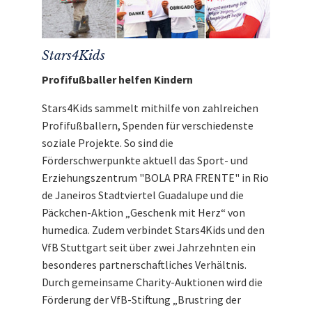
wir direkt, ohne Abzug von Kosten, an
Stars4Kids
weiter.
Stars4Kids
Profifußballer helfen Kindern
Stars4Kids sammelt mithilfe von zahlreichen
Profifußballern, Spenden für verschiedenste
soziale Projekte. So sind die
Förderschwerpunkte aktuell das Sport- und
Erziehungszentrum "BOLA PRA FRENTE" in Rio
de Janeiros Stadtviertel Guadalupe und die
Päckchen-Aktion „Geschenk mit Herz“ von
humedica. Zudem verbindet Stars4Kids und den
VfB Stuttgart seit über zwei Jahrzehnten ein
besonderes partnerschaftliches Verhältnis.
Durch gemeinsame Charity-Auktionen wird die
Förderung der VfB-Stiftung „Brustring der