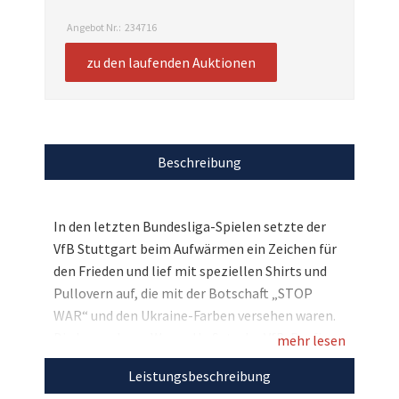
Angebot Nr.:
234716
zu den laufenden Auktionen
Beschreibung
In den letzten Bundesliga-Spielen setzte der
VfB Stuttgart beim Aufwärmen ein Zeichen für
den Frieden und lief mit speziellen Shirts und
Pullovern auf, die mit der Botschaft „STOP
WAR“ und den Ukraine-Farben versehen waren.
Die besonderen Warm-Up Sets der VfB-Profis
mehr lesen
werden nun zugunsten von Ukraine-
Leistungsbeschreibung
Hilfsmaßnahmen versteigert, die der Club aus