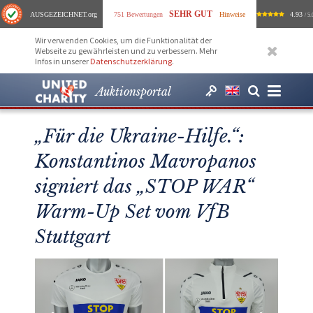
SEHR GUT
AUSGEZEICHNET
.org
751 Bewertungen
Hinweise
4.93
/ 5.
Wir verwenden Cookies, um die Funktionalität der
Webseite zu gewährleisten und zu verbessern. Mehr
Infos in unserer
Datenschutzerklärung
.
Auktionsportal
„Für die Ukraine-Hilfe.“:
Konstantinos Mavropanos
signiert das „STOP WAR“
Warm-Up Set vom VfB
Stuttgart