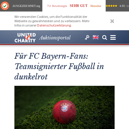
SEHR GUT
AUSGEZEICHNET
.org
751 Bewertungen
Hinweise
4.93
/ 5.
Wir verwenden Cookies, um die Funktionalität der
Webseite zu gewährleisten und zu verbessern. Mehr
Infos in unserer
Datenschutzerklärung
.
Auktionsportal
Für FC Bayern-Fans:
Teamsignierter Fußball in
dunkelrot