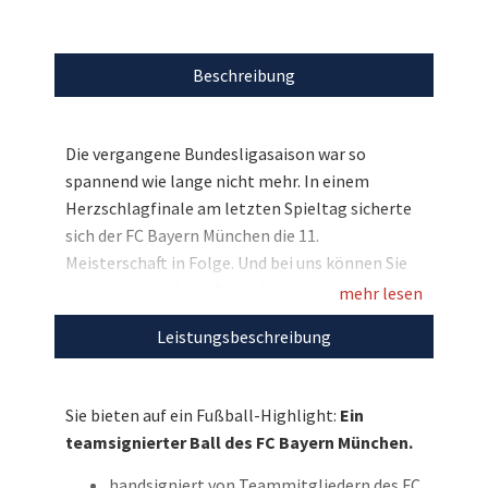
Beschreibung
Die vergangene Bundesligasaison war so
spannend wie lange nicht mehr. In einem
Herzschlagfinale am letzten Spieltag sicherte
sich der FC Bayern München die 11.
Meisterschaft in Folge. Und bei uns können Sie
sich ein besonderes Andenken sichern, wir
mehr lesen
versteigern einen teamsignierten Fußball in
Leistungsbeschreibung
dunkelrot. Bieten Sie mit und unterstützen Sie
mit Ihrem Gebot den Special Olympics e.V.!
Sie bieten auf ein Fußball-Highlight:
Ein
Entdecken Sie bei uns auch weitere
teamsignierter Ball des FC Bayern München.
einzigartige Auktionen
für den guten Zweck!
handsigniert von Teammitgliedern des FC