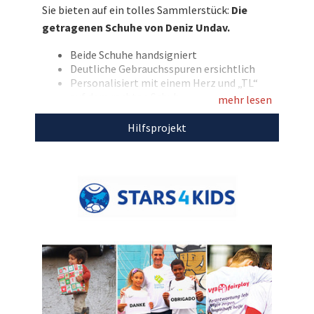
Sie bieten auf ein tolles Sammlerstück:
Die
Gebote, mit denen die Projekte der VfB Stiftung
getragenen Schuhe von Deniz Undav.
„Brustring der Herzen“ gefördert werden
können!
Beide Schuhe handsigniert
Deutliche Gebrauchsspuren ersichtlich
Entdecken Sie bei uns auch weitere
Personalisiert mit einem Herz und „TL“
auf dem rechten Schuh
einzigartige Auktionen
für den guten Zweck!
mehr lesen
Marke: adidas Predator Elite
Größe: 44 2/3
Hilfsprojekt
Farbe: lucid red/core black/cloud white
Mit dem Erlös dieser Auktion unterstützen
wir
Stars4Kids.