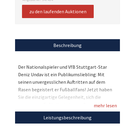
zu den laufenden Auktionen
Beschreibung
Der Nationalspieler und VfB Stuttgart-Star
Deniz Undav ist ein Publikumsliebling: Mit
seinen unvergesslichen Auftritten auf dem
Rasen begeistert er Fußballfans! Jetzt haben
Sie die einzigartige Gelegenheit, sich die
getragenen Fußballschuhe von Deniz Undav zu
mehr lesen
sichern, die er mit seiner persönlichen Signatur
Leistungsbeschreibung
veredelt hat! Bieten Sie mit und nutzen Sie die
Chance auf dieses Sammlerstück! Der VfB
Stuttgart und Stars4Kids freuen sich auf Ihre