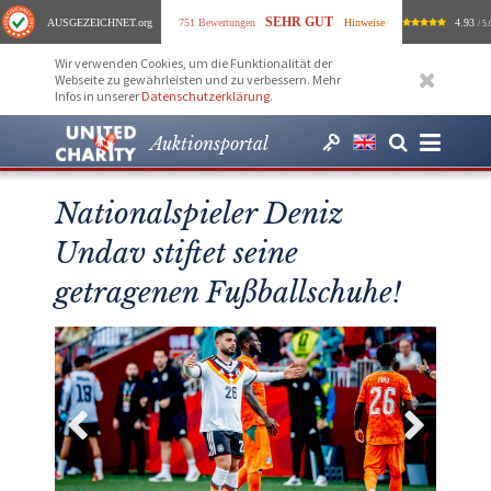
SEHR GUT
AUSGEZEICHNET
.org
751 Bewertungen
Hinweise
4.93
/ 5.
Wir verwenden Cookies, um die Funktionalität der
Webseite zu gewährleisten und zu verbessern. Mehr
Infos in unserer
Datenschutzerklärung
.
Auktionsportal
Nationalspieler Deniz
Undav stiftet seine
getragenen Fußballschuhe!