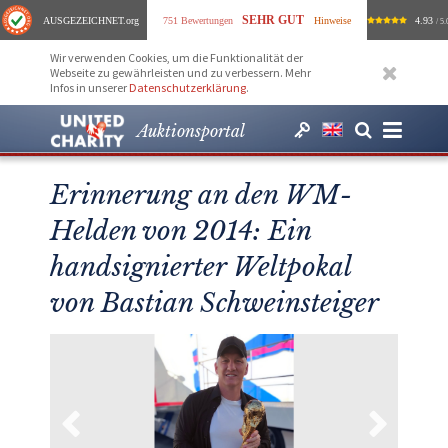
SEHR GUT
AUSGEZEICHNET
.org
751 Bewertungen
Hinweise
4.93
/ 5.
Wir verwenden Cookies, um die Funktionalität der
Webseite zu gewährleisten und zu verbessern. Mehr
Infos in unserer
Datenschutzerklärung
.
Auktionsportal
Erinnerung an den WM-
Helden von 2014: Ein
handsignierter Weltpokal
von Bastian Schweinsteiger