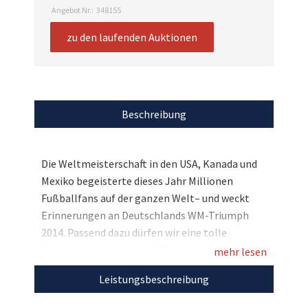
Angebot Nr.:
348155
zu den laufenden Auktionen
Beschreibung
Die Weltmeisterschaft in den USA, Kanada und
Mexiko begeisterte dieses Jahr Millionen
Fußballfans auf der ganzen Welt– und weckt
Erinnerungen an Deutschlands WM-Triumph
2014. Passend dazu dürfen wir eine tolle
Erinnerung an einen der WM-Helden
mehr lesen
versteigern: Einen personalisierten Weltpokal
Leistungsbeschreibung
von Bastian Schweinsteiger, den er dazu noch
mit seiner Unterschrift veredelt hat. Bieten Sie