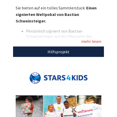
mit und sichern Sie sich dieses Sammlerstück
Sie bieten auf ein tolles Sammlerstück:
Einen
zugunsten der Kinderhilfsprojekte von
signierten Weltpokal von Bastian
Stars4Kids!
Schweinsteiger.
Entdecken Sie bei uns auch weitere
Persönlich signiert von Bastian
einzigartige Auktionen
für den guten Zweck!
Schweinsteiger auf der Oberseite des
mehr lesen
Pokals
Bedrucktes Aluschild auf dem Sockel mit
Hilfsprojekt
der Aufschrift:
„Bastian Schweinsteiger – Weltmeister
2014“
Höhe: ca. 40 cm
Inkl. Fotodruck von Bastian
Schweinsteiger mit dem Pokal
Mit dem Erlös dieser Auktion unterstützen wir
Stars4Kids.