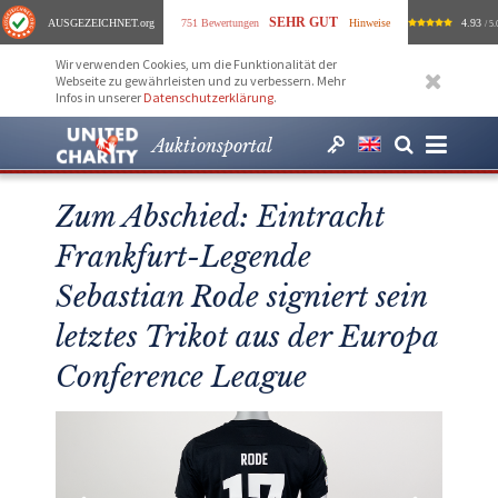
SEHR GUT
AUSGEZEICHNET
.org
751 Bewertungen
Hinweise
4.93
/ 5.
Wir verwenden Cookies, um die Funktionalität der
Webseite zu gewährleisten und zu verbessern. Mehr
Infos in unserer
Datenschutzerklärung
.
Auktionsportal
Zum Abschied: Eintracht
Frankfurt-Legende
Sebastian Rode signiert sein
letztes Trikot aus der Europa
Conference League