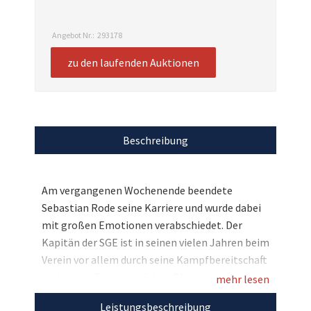
Angebot Nr.:
293178
zu den laufenden Auktionen
Beschreibung
Am vergangenen Wochenende beendete
Sebastian Rode seine Karriere und wurde dabei
mit großen Emotionen verabschiedet. Der
Kapitän der SGE ist in seinen vielen Jahren beim
Verein vor allem durch seine Kampfbereitschaft
und seinen Einsatz auf dem Platz zum
mehr lesen
Fanliebling avanciert. Seinen größten Erfolg
Leistungsbeschreibung