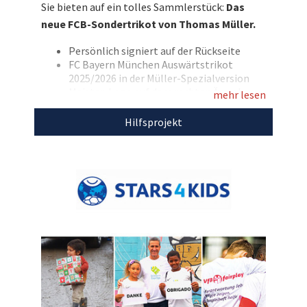
Sie bieten auf ein tolles Sammlerstück:
Das
Kinderhilfsprojekte von Stars4Kids!
neue FCB-Sondertrikot von Thomas Müller.
Entdecken Sie bei uns auch weitere
Persönlich signiert auf der Rückseite
einzigartige Weihnachtsgeschenke
für den
FC Bayern München Auswärtstrikot
guten Zweck!
2025/2026 in der Müller-Spezialversion
Meister-Logo auf dem rechten Ärmel
mehr lesen
Allianz-Logo auf dem linken Ärmel
Beflockt mit einer Sonderversion zum
Hilfsprojekt
Müller-Abschied
Größe: L, neu mit Etikett
Marke: adidas
Farbe: weiß mit grauen und korallenroten
Akzenten
Inkl. Fotodruck von Thomas Müller mit
dem Trikot
Mit dem Erlös dieser Auktion unterstützen wir
Stars4Kids.