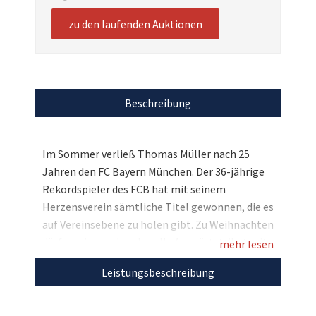
zu den laufenden Auktionen
Beschreibung
Im Sommer verließ Thomas Müller nach 25
Jahren den FC Bayern München. Der 36-jährige
Rekordspieler des FCB hat mit seinem
Herzensverein sämtliche Titel gewonnen, die es
auf Vereinsebene zu holen gibt. Zu Weihnachten
dürfen wir nun das aktuelle Auswärtstrikot mit
mehr lesen
dem exklusiven Müller-Sonderflock versteigern,
Leistungsbeschreibung
das die FCB-Legende persönlich für Sie signiert
hat. Bieten Sie mit und sichern Sie sich dieses
Sammlerstück zugunsten der