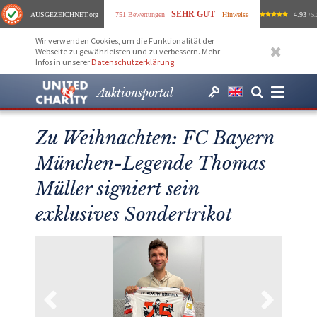
SEHR GUT
AUSGEZEICHNET
.org
751 Bewertungen
Hinweise
4.93
/ 5.
Wir verwenden Cookies, um die Funktionalität der
Webseite zu gewährleisten und zu verbessern. Mehr
Infos in unserer
Datenschutzerklärung
.
Auktionsportal
Zu Weihnachten: FC Bayern
München-Legende Thomas
Müller signiert sein
exklusives Sondertrikot