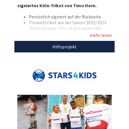
Kinderhilfsprojekte von Stars4Kids!
signiertes Köln-Trikot von Timo Horn.
Entdecken Sie bei uns auch weitere
Persönlich signiert auf der Rückseite
einzigartige Auktionen
für den guten Zweck!
Torwarttrikot aus der Saison 2022/2023
(keine genaue Info, ob getragen oder
matchvorbereitet)
mehr lesen
Beflockt mit Horn und seiner
Rückennummer 1
Hilfsprojekt
Größe: XL
Marke: hummel
Farbe: gelb
Mit dem Erlös dieser Auktion unterstützen wir
Stars4Kids.