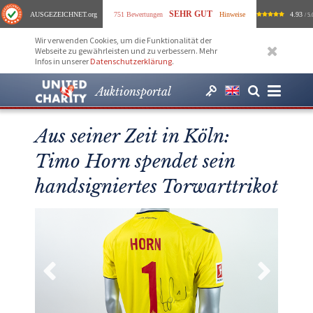
SEHR GUT
AUSGEZEICHNET
.org
751 Bewertungen
Hinweise
4.93
/ 5.
Wir verwenden Cookies, um die Funktionalität der
Webseite zu gewährleisten und zu verbessern. Mehr
Infos in unserer
Datenschutzerklärung
.
Auktionsportal
Aus seiner Zeit in Köln:
Timo Horn spendet sein
handsigniertes Torwarttrikot