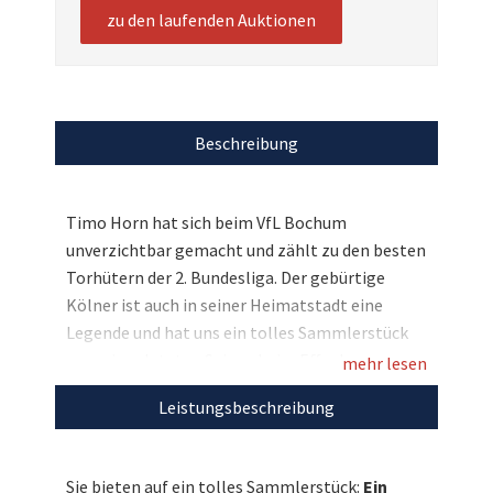
zu den laufenden Auktionen
Beschreibung
Timo Horn hat sich beim VfL Bochum
unverzichtbar gemacht und zählt zu den besten
Torhütern der 2. Bundesliga. Der gebürtige
Kölner ist auch in seiner Heimatstadt eine
Legende und hat uns ein tolles Sammlerstück
aus seiner letzten Saison beim Effzeh zur
mehr lesen
Verfügung gestellt. Sein persönliches
Leistungsbeschreibung
Torwarttrikot, das er mit seiner Unterschrift für
Sie veredelt hat! Bieten Sie mit und sichern Sie
sich diese Rarität zugunsten der
Sie bieten auf ein tolles Sammlerstück:
Ein