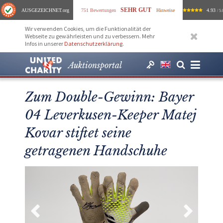
SEHR GUT
AUSGEZEICHNET
.org
751 Bewertungen
Hinweise
4.93
/ 5.
Wir verwenden Cookies, um die Funktionalität der
Webseite zu gewährleisten und zu verbessern. Mehr
Infos in unserer
Datenschutzerklärung
.
Auktionsportal
Zum Double-Gewinn: Bayer
04 Leverkusen-Keeper Matej
Kovar stiftet seine
getragenen Handschuhe