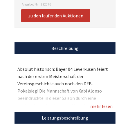
Angebot Nr.:
292376
zu den laufenden Auktionen
Beschreibung
Absolut historisch: Bayer 04 Leverkusen feiert
nach der ersten Meisterschaft der
Vereinsgeschichte auch noch den DFB-
Pokalsieg! Die Mannschaft von Xabi Alonso
beeindruckte in dieser Saison durch eine
unglaubliche Dominanz und konnte diese
mehr lesen
sensationelle Saison nun mit dem Double
Leistungsbeschreibung
krönen. Passend zum Erfolg der Werkself dürfen
wir nun spannende Raritäten der Stars