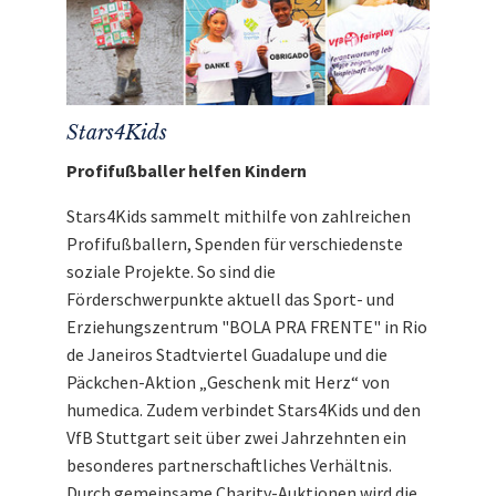
Marke: Puma
Größe: S
Farbe: blau
Mit dem Erlös dieser Auktion unterstützen wir
Stars4Kids
.
Stars4Kids
Profifußballer helfen Kindern
Stars4Kids sammelt mithilfe von zahlreichen
Profifußballern, Spenden für verschiedenste
soziale Projekte. So sind die
Förderschwerpunkte aktuell das Sport- und
Erziehungszentrum "BOLA PRA FRENTE" in Rio
de Janeiros Stadtviertel Guadalupe und die
Päckchen-Aktion „Geschenk mit Herz“ von
humedica. Zudem verbindet Stars4Kids und den
VfB Stuttgart seit über zwei Jahrzehnten ein
besonderes partnerschaftliches Verhältnis.
Durch gemeinsame Charity-Auktionen wird die