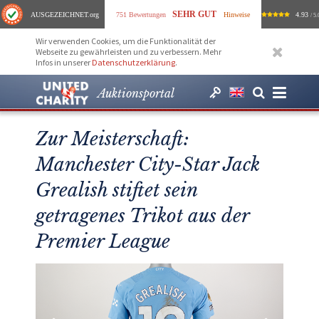
SEHR GUT
AUSGEZEICHNET
.org
751 Bewertungen
Hinweise
4.93
/ 5.
Wir verwenden Cookies, um die Funktionalität der
Webseite zu gewährleisten und zu verbessern. Mehr
Infos in unserer
Datenschutzerklärung
.
Auktionsportal
Zur Meisterschaft:
Manchester City-Star Jack
Grealish stiftet sein
getragenes Trikot aus der
Premier League