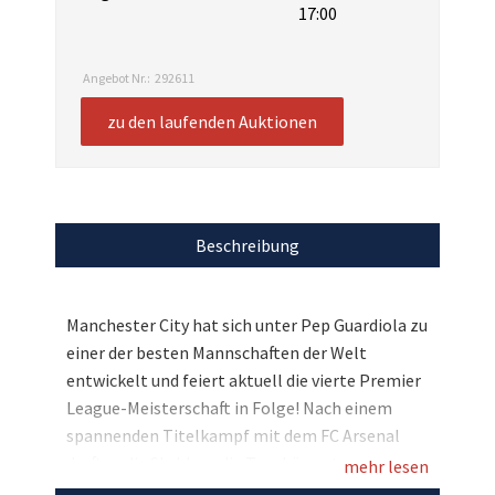
17:00
Angebot Nr.:
292611
zu den laufenden Auktionen
Beschreibung
Manchester City hat sich unter Pep Guardiola zu
einer der besten Mannschaften der Welt
entwickelt und feiert aktuell die vierte Premier
League-Meisterschaft in Folge! Nach einem
spannenden Titelkampf mit dem FC Arsenal
durften die Skyblues die Trophäe entgegen
mehr lesen
nehmen - und wir dürfen passend dazu