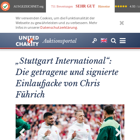
SEHR GUT
AUSGEZEICHNET
.org
751 Bewertungen
Hinweise
4.93
/ 5.
Wir verwenden Cookies, um die Funktionalität der
Webseite zu gewährleisten und zu verbessern. Mehr
Infos in unserer
Datenschutzerklärung
.
Auktionsportal
„Stuttgart International“:
Die getragene und signierte
Einlaufjacke von Chris
Führich