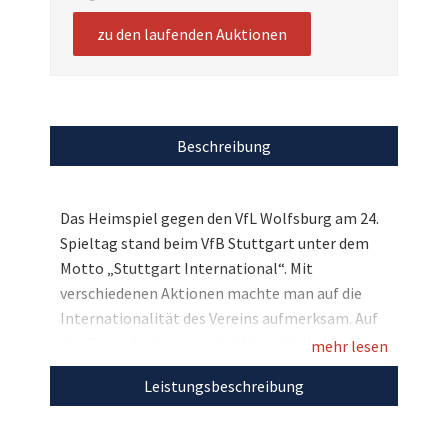
zu den laufenden Auktionen
Beschreibung
Das Heimspiel gegen den VfL Wolfsburg am 24.
Spieltag stand beim VfB Stuttgart unter dem
Motto „Stuttgart International“. Mit
verschiedenen Aktionen machte man auf die
Internationalität des Vereins aufmerksam. Auf
den Einlaufjacken war das Wort „Hallo“ in 16
mehr lesen
verschiedenen Sprachen zu lesen –
Leistungsbeschreibung
entsprechend der 16 Nationen, die aktuell durch
Spieler und Staff-Mitglieder im Team vertreten
sind. Sie können sich bei uns nun diese